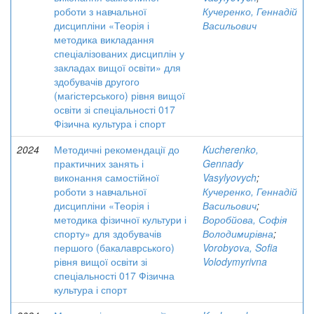
роботи з навчальної
Кучеренко, Геннадій
дисципліни «Теорія і
Васильович
методика викладання
спеціалізованих дисциплін у
закладах вищої освіти» для
здобувачів другого
(магістерського) рівня вищої
освіти зі спеціальності 017
Фізична культура і спорт
2024
Методичні рекомендації до
Kucherenko,
практичних занять і
Gennady
виконання самостійної
Vasylyovych
;
роботи з навчальної
Кучеренко, Геннадій
дисципліни «Теорія і
Васильович
;
методика фізичної культури і
Воробйова, Софія
спорту» для здобувачів
Володимирівна
;
першого (бакалаврського)
Vorobyovа, Sofia
рівня вищої освіти зі
Volodymyrivna
спеціальності 017 Фізична
культура і спорт