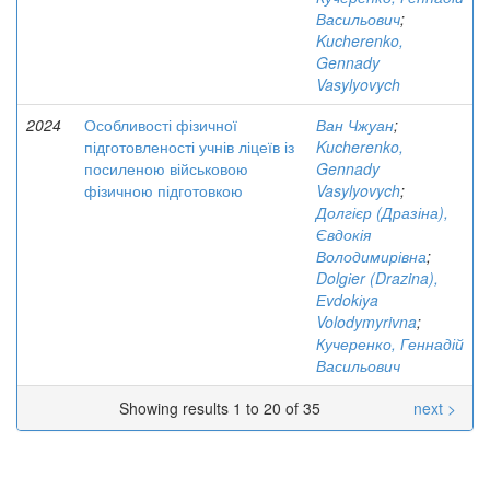
Васильович
;
Kucherenko,
Gennady
Vasylyovych
2024
Особливості фізичної
Ван Чжуан
;
підготовленості учнів ліцеїв із
Kucherenko,
посиленою військовою
Gennady
фізичною підготовкою
Vasylyovych
;
Долгієр (Дразіна),
Євдокія
Володимирівна
;
Dolgіer (Drazina),
Еvdokіya
Volodymyrivna
;
Кучеренко, Геннадій
Васильович
Showing results 1 to 20 of 35
next >