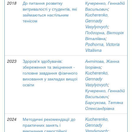
2018
До питання розвитку
Кучеренко, Геннадій
витривалості у студентів, які
Васильович
;
займаються настільним
Kucherenko,
тенісом
Gennady
Vasylyovych
;
Подгорна, Вікторія
Віталіївна
;
Podhorna, Victoria
Vitaliіvna
2023
Здоров'я здобувачів:
Антіпова, Жанна
збереження та зміцнення -
Ігорівна
;
головне завдання фізичного
Kucherenko,
виховання у закладах вищої
Gennady
освіти
Vasylyovych
;
Кучеренко, Геннадій
Васильович
;
Барсукова, Тетяна
Олександрівна
2024
Методичні рекомендації до
Kucherenko,
практичних занять і
Gennady
виконання самостійної
Vasylyovych
;