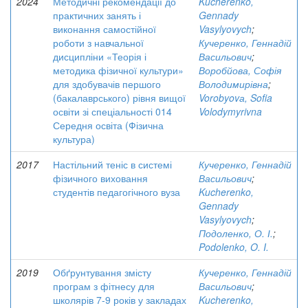
2024
Методичні рекомендації до
Kucherenko,
практичних занять і
Gennady
виконання самостійної
Vasylyovych
;
роботи з навчальної
Кучеренко, Геннадій
дисципліни «Теорія і
Васильович
;
методика фізичної культури»
Воробйова, Софія
для здобувачів першого
Володимирівна
;
(бакалаврського) рівня вищої
Vorobyovа, Sofia
освіти зі спеціальності 014
Volodymyrivna
Середня освіта (Фізична
культура)
2017
Настільний теніс в системі
Кучеренко, Геннадій
фізичного виховання
Васильович
;
студентів педагогічного вуза
Kucherenko,
Gennady
Vasylyovych
;
Подоленко, О. І.
;
Podolenko, O. I.
2019
Обґрунтування змісту
Кучеренко, Геннадій
програм з фітнесу для
Васильович
;
школярів 7-9 років у закладах
Kucherenko,