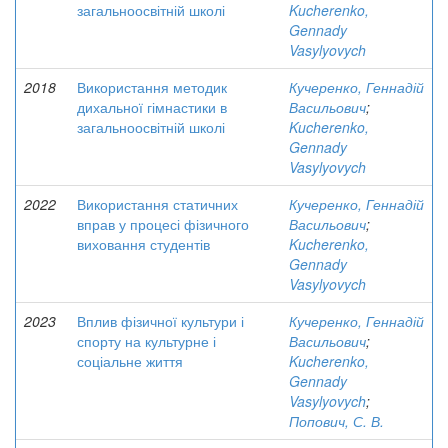
загальноосвітній школі
Kucherenko,
Gennady
Vasylyovych
2018
Використання методик
Кучеренко, Геннадій
дихальної гімнастики в
Васильович
;
загальноосвітній школі
Kucherenko,
Gennady
Vasylyovych
2022
Використання статичних
Кучеренко, Геннадій
вправ у процесі фізичного
Васильович
;
виховання студентів
Kucherenko,
Gennady
Vasylyovych
2023
Вплив фізичної культури і
Кучеренко, Геннадій
спорту на культурне і
Васильович
;
соціальне життя
Kucherenko,
Gennady
Vasylyovych
;
Попович, С. В.