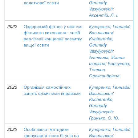
додаткової освіти
Gennady
Vasylyovych
;
Аксентій, Л. І.
2022
Оздоровчий фітнес у системі
Кучеренко, Геннадій
фізичного виховання - засіб
Васильович
;
реалізації концепції розвитку
Kucherenko,
вищої освіти
Gennady
Vasylyovych
;
Антіпова, Жанна
Ігорівна
;
Барсукова,
Тетяна
Олександрівна
2023
Організція самостійних
Кучеренко, Геннадій
занять фізичними вправами
Васильович
;
Kucherenko,
Gennady
Vasylyovych
;
Гринько, О. Ю.
2022
Особливості методики
Кучеренко, Геннадій
тренування юних бігунів на
Васильович
;