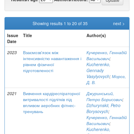
Showing results 1 to 20 of 35
next >
Issue
Title
Author(s)
Date
2023
Взаємозв'язок між
Кучеренко, Геннадій
інтенсивністю навантаження і
Васильович
;
рівнем фізичної
Kucherenko,
підготовленості
Gennady
Vasylyovych
;
Мороз,
Д. В.
2021
Вивчення кардіреспіраторної
Джуринський,
витривалості підлітків під
Петро Борисович
;
впливом аеробних фітнес-
Dzhurynskii, Petro
тренувань
Borysovych
;
Кучеренко, Геннадій
Васильович
;
Kucherenko,