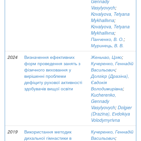
Gennady
Vasylyovych
;
Kovalyova, Tetyana
Mykhailivna
;
Kovalyova, Tetyana
Mykhailivna
;
Панченко, В. О.
;
Муринець, В. В.
2024
Визначення ефективних
Женьчао, Цзяо
;
форм проведення занять з
Кучеренко, Геннадій
фізичного виховання у
Васильович
;
вирішенні проблеми
Долгієр (Дразіна),
дефіциту рухової активності
Євдокія
здобувачів вищої освіти
Володимирівна
;
Kucherenko,
Gennady
Vasylyovych
;
Dolgіer
(Drazina), Еvdokіya
Volodymyrivna
2019
Використання методик
Кучеренко, Геннадій
дихальної гімнастики в
Васильович
;