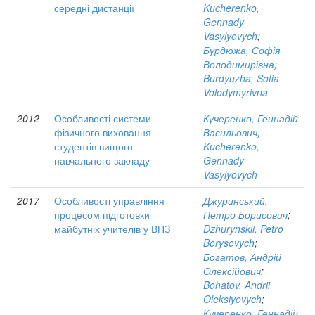
середні дистанції
Kucherenko,
Gennady
Vasylyovych
;
Бурдюжа, Софія
Володимирівна
;
Burdyuzha, Sofia
Volodymyrivna
2012
Особливості системи
Кучеренко, Геннадій
фізичного виховання
Васильович
;
студентів вищого
Kucherenko,
навчального закладу
Gennady
Vasylyovych
2017
Особливості управління
Джуринський,
процесом підготовки
Петро Борисович
;
майбутніх учителів у ВНЗ
Dzhurynskii, Petro
Borysovych
;
Богатов, Андрій
Олексійович
;
Bohatov, Andrii
Oleksiyovych
;
Кучеренко, Геннадій