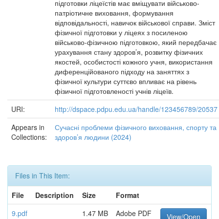
підготовки ліцеїстів має вміщувати військово-
патріотичне виховання, формування
відповідальності, навичок військової справи. Зміст
фізичної підготовки у ліцеях з посиленою
військово-фізичною підготовкою, який передбачає
урахування стану здоров’я, розвитку фізичних
якостей, особистості кожного учня, використання
диференційованого підходу на заняттях з
фізичної культури суттєво впливає на рівень
фізичної підготовленості учнів ліцеїв.
URI:
http://dspace.pdpu.edu.ua/handle/123456789/20537
Appears in
Сучасні проблеми фізичного виховання, спорту та
Collections:
здоров’я людини (2024)
Files in This Item:
File
Description
Size
Format
9.pdf
1.47 MB
Adobe PDF
View/Open