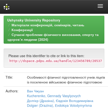
Skip
Ushynsky University Repository
navigation
Матеріали конференцій, семінарів, читань
Конференції
Сучасні проблеми фізичного виховання, спорту та
здоров’я людини (2024)
Please use this identifier to cite or link to this item:
http://dspace.pdpu.edu.ua/handle/123456789/20537
Title:
Особливості фізичної підготовленості учнів ліцеїв
із посиленою військовою фізичною підготовкою
Authors:
Ван Чжуан
Kucherenko, Gennady Vasylyovych
Долгієр (Дразіна), Євдокія Володимирівна
Dolgіer (Drazina), Еvdokіya Volodymyrivna