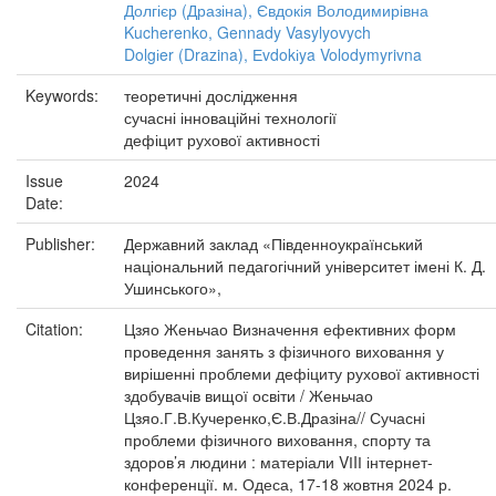
Долгієр (Дразіна), Євдокія Володимирівна
Kucherenko, Gennady Vasylyovych
Dolgіer (Drazina), Еvdokіya Volodymyrivna
Keywords:
теоретичні дослідження
сучасні інноваційні технології
дефіцит рухової активності
Issue
2024
Date:
Publisher:
Державний заклад «Південноукраїнський
національний педагогічний університет імені К. Д.
Ушинського»,
Citation:
Цзяо Женьчао Визначення ефективних форм
проведення занять з фізичного виховання у
вирішенні проблеми дефіциту рухової активності
здобувачів вищої освіти / Женьчао
Цзяо.Г.В.Кучеренко,Є.В.Дразіна// Сучасні
проблеми фізичного виховання, спорту та
здоров’я людини : матеріали VІIІ інтернет-
конференції. м. Одеса, 17-18 жовтня 2024 р.