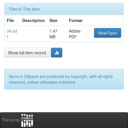
Files in This Item:
File
Description
Size
Format
34.pd
1.47
Adobe
View/Open
f
MB
PDF
Show full item record
Items in DSpace are protected by copyright, with all rights
reserved, unless otherwise indicated.
Theme by