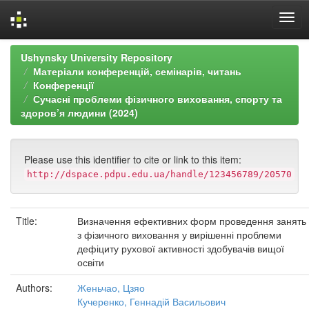
Skip
Ushynsky University Repository
navigation
Матеріали конференцій, семінарів, читань
Конференції
Сучасні проблеми фізичного виховання, спорту та
здоров’я людини (2024)
Please use this identifier to cite or link to this item:
http://dspace.pdpu.edu.ua/handle/123456789/20570
Title:
Визначення ефективних форм проведення занять
з фізичного виховання у вирішенні проблеми
дефіциту рухової активності здобувачів вищої
освіти
Authors:
Женьчао, Цзяо
Кучеренко, Геннадій Васильович