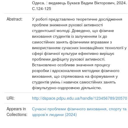
Одеса. : видавець Букаєв Вадим Вікторович, 2024.
С.124-125
Abstract:
У роботі представлено теоретичне дослідження
проблем зниження рухової активності
студентської молоді. Доведено, що фізичне
виховання студентів із залученням їх до
самостійних занять фізичними вправами з
використанням сучасних інноваційних технології у
сфері фізичної культури ефективно вирішує
проблеми дефіциту рухової активності.
Встановлено особливе значення процесу
розробки і вдосконалення методики фізичного
виховання, що спрямована на формування у
студентів умінь і навичок самостійних занять
фізкультурно-оздоровчою діяльністю.
URI:
http://dspace.pdpu.edu.ua/handle/123456789/20570
Appears in
Сучасні проблеми фізичного виховання, спорту та
Collections:
здоров’я людини (2024)