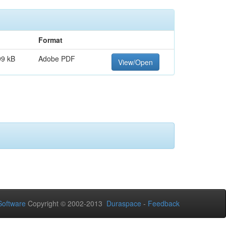
Format
99 kB
Adobe PDF
View/Open
oftware
Copyright © 2002-2013
Duraspace
-
Feedback