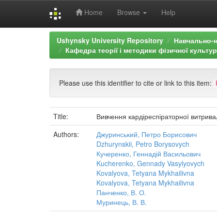
Home
Browse
Help
Skip
Ushynsky University Repository
Навчально-н
navigation
Кафедра теорії і методики фізичної культу
Please use this identifier to cite or link to this item:
Title:
Вивчення кардіреспіраторної витривал
Authors:
Джуринський, Петро Борисович
Dzhurynskii, Petro Borysovych
Кучеренко, Геннадій Васильович
Kucherenko, Gennady Vasylyovych
Kovalyova, Tetyana Mykhailivna
Kovalyova, Tetyana Mykhailivna
Панченко, В. О.
Муринець, В. В.