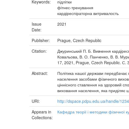
Keywords:
підлітки
фітнес-тренування
кардіреспіраторна витривалость
Issue
2021
Date:
Publisher:
Prague, Czech Republic
Citation:
Джуринський П. Б. Вивчення кардіресп
Ковальова, В. О. Панченко, В. В. Мури
17, 2021, Prague, Czech Republic. С. 
Abstract:
Політика нашої держави передбачає пе
населення засобами фізичного вихова
ціннісного ставлення на здоровий спо
виховання населення, яка приділяє 
URI:
http://dspace.pdpu.edu.ua/handle/12
Appears in
Кафедра теорії і методики фізичної к
Collections: