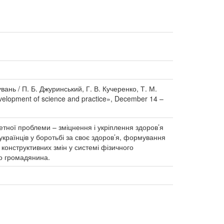
ань / П. Б. Джуринський, Г. В. Кучеренко, Т. М.
evelopment of science and practice», December 14 –
етної проблеми – зміцнення і укріплення здоров’я
країнців у боротьбі за своє здоров’я, формування
 конструктивних змін у системі фізичного
го громадянина.