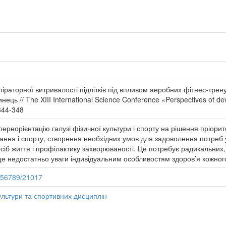
іраторної витривалості підлітків під впливом аеробних фітнес-тренув
нець // The XIII International Science Conference «Perspectives of d
344-348
реорієнтацію галузі фізичної культури і спорту на рішення пріорит
ння і спорту, створення необхідних умов для задоволення потреб у
сіб життя і профілактику захворюваності. Це потребує радикальних,
ще недостатньо уваги індивідуальним особливостям здоров’я кожно
3456789/21017
ультури та спортивних дисциплін