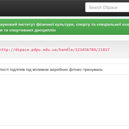
ауковий інститут фізичної культури, спорту та спеціальної осв
ри та спортивних дисциплін
http://dspace.pdpu.edu.ua/handle/123456789/21017
ості підлітків під впливом аеробних фітнес-тренувань