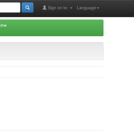
Sign on to:
Language
іти