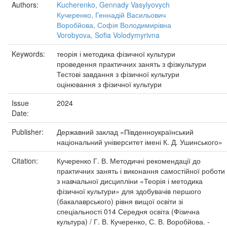
Authors:
Kucherenko, Gennady Vasylyovych
Кучеренко, Геннадій Васильович
Воробйова, Софія Володимирівна
Vorobyovа, Sofia Volodymyrivna
Keywords:
теорія і методика фізичної культури
проведення практичних занять з фізкультури
Тестові завдання з фізичної культури
оцінювання з фізичної культури
Issue
2024
Date:
Publisher:
Державний заклад «Південноукраїнський
національний університет імені К. Д. Ушинського»
Citation:
Кучеренко Г. В. Методичні рекомендації до
практичних занять і виконання самостійної роботи
з навчальної дисципліни «Теорія і методика
фізичної культури» для здобувачів першого
(бакалаврського) рівня вищої освіти зі
спеціальності 014 Середня освіта (Фізична
культура) / Г. В. Кучеренко, С. В. Воробйова. -