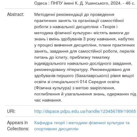
Одеса : ПНПУ імені К. Д. Ушинського, 2024. - 46 с.
Abstract:
Методичні рекомендації до проведення
практичних занять та організації самостійної
роботи з навчальної дисципліни «Теорія і
методика фізичної культури» містять вимоги до
знань і вмінь здобувачів 3 року навчання, набутих
у процесі вивчення дисципліни, плани практичних
занять, завдання для самостійної роботи, перелік
питань до іспиту, приблизну тематику
індивідуального навчально-дослідного завдання,
рекомендовану літературу. Рекомендовано для
здобувачів першого (бакалаврського) рівня вищої
освіти зі спеціальності 014 Середня освіта
(Фізична культура) з метою закріплення,
поглиблення й узагальнення знань, одержаних під
час навчання.
URI:
http://dspace.pdpu.edu.ua/handle/123456789/19065
Appears in
Кафедра теорії і методики фізичної культури та
Collections:
спортивних дисциплін