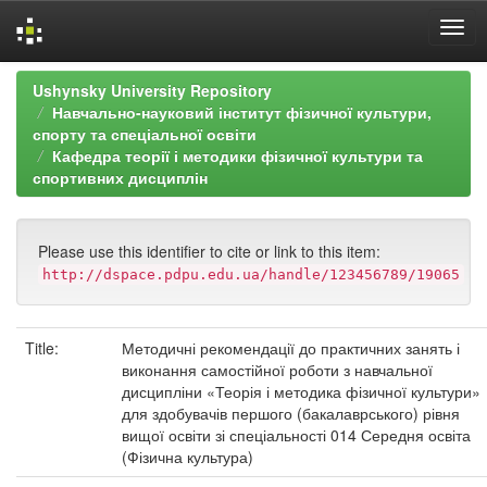
Skip
Ushynsky University Repository
navigation
Навчально-науковий інститут фізичної культури,
спорту та спеціальної освіти
Кафедра теорії і методики фізичної культури та
спортивних дисциплін
Please use this identifier to cite or link to this item:
http://dspace.pdpu.edu.ua/handle/123456789/19065
Title:
Методичні рекомендації до практичних занять і
виконання самостійної роботи з навчальної
дисципліни «Теорія і методика фізичної культури»
для здобувачів першого (бакалаврського) рівня
вищої освіти зі спеціальності 014 Середня освіта
(Фізична культура)