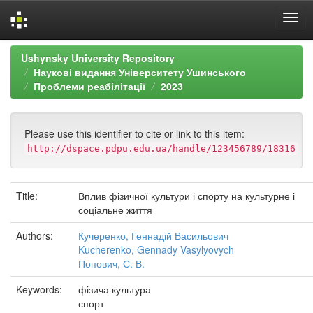
Skip
Ushynsky University Repository
navigation
Наукові видання Університету Ушинського
Проблеми реабілітації
2023
Please use this identifier to cite or link to this item:
http://dspace.pdpu.edu.ua/handle/123456789/18316
Title:
Вплив фізичної культури і спорту на культурне і
соціальне життя
Authors:
Кучеренко, Геннадій Васильович
Kucherenko, Gennady Vasylyovych
Попович, С. В.
Keywords:
фізича культура
спорт