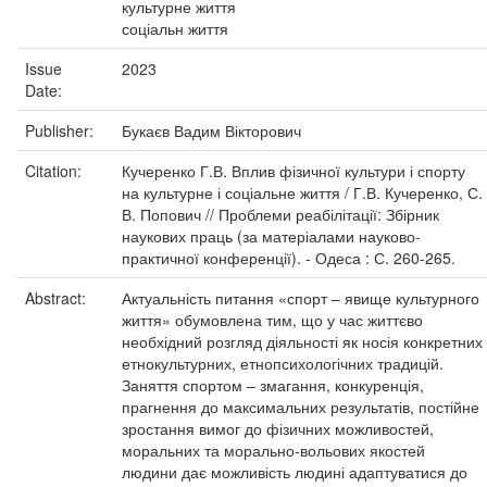
культурне життя
соціальн життя
Issue
2023
Date:
Publisher:
Букаєв Вадим Вікторович
Citation:
Кучеренко Г.В. Вплив фізичної культури і спорту
на культурне і соціальне життя / Г.В. Кучеренко, С.
В. Попович // Проблеми реабілітації: Збірник
наукових праць (за матеріалами науково-
практичної конференції). - Одеса : С. 260-265.
Abstract:
Актуальність питання «спорт – явище культурного
життя» обумовлена тим, що у час життєво
необхідний розгляд діяльності як носія конкретних
етнокультурних, етнопсихологічних традицій.
Заняття спортом – змагання, конкуренція,
прагнення до максимальних результатів, постійне
зростання вимог до фізичних можливостей,
моральних та морально-вольових якостей
людини дає можливість людині адаптуватися до