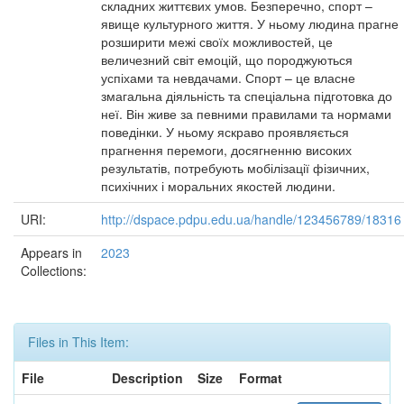
складних життєвих умов. Безперечно, спорт –
явище культурного життя. У ньому людина прагне
розширити межі своїх можливостей, це
величезний світ емоцій, що породжуються
успіхами та невдачами. Спорт – це власне
змагальна діяльність та спеціальна підготовка до
неї. Він живе за певними правилами та нормами
поведінки. У ньому яскраво проявляється
прагнення перемоги, досягненню високих
результатів, потребують мобілізації фізичних,
психічних і моральних якостей людини.
URI:
http://dspace.pdpu.edu.ua/handle/123456789/18316
Appears in
2023
Collections:
Files in This Item:
File
Description
Size
Format