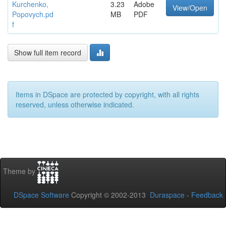
Kurchenko,
3.23
Adobe
View/Open
Popovych.pd
MB
PDF
f
Show full item record
Items in DSpace are protected by copyright, with all rights
reserved, unless otherwise indicated.
Theme by
DSpace Software
Copyright © 2002-2013
Duraspace
-
Feedback