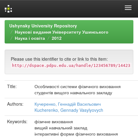
Skip
Ushynsky University Repository
navigation
Наукові видання Університету Ушинського
Наука і освіта
2012
Please use this identifier to cite or link to this item:
http://dspace.pdpu.edu.ua/handle/123456789/14423
Title:
Особливості системи фізичного виховання
студентів вищого навчального закладу
Authors:
Кучеренко, Геннадій Васильович
Kucherenko, Gennady Vasylyovych
Keywords:
фізичне виховання
вищий навчальний заклад
інтерактивні форми фізичного виховання