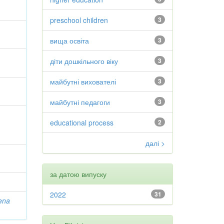
preschool children
3
вища освіта
3
діти дошкільного віку
3
майбутні вихователі
3
майбутні педагоги
3
educational process
2
далі >
за датою випуску
2022
31
ena