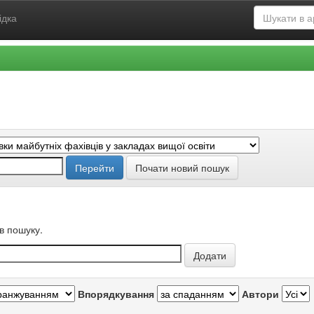
ідка
Почати новий пошук
в пошуку.
Впорядкування
Автори