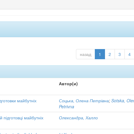
назад
1
2
3
4
Автор(и)
дготовки майбутніх
Соцька, Олена Петрівна
;
Sotska, Ole
Petrivna
 підготовці майбутніх
Олександра, Халло