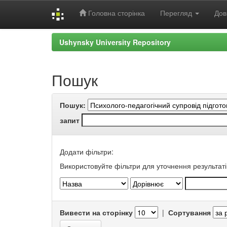
Головна сторінка
Перегляд
Дов
Skip
Ushynsky University Repository
navigation
Пошук
Пошук:
запит
Додати фільтри:
Використовуйте фільтри для уточнення результаті
Вивести на сторінку
|
Сортування