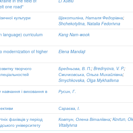
aine in the field of
Li Xuelu
elt one road"
ізичної культури
Щекотиліна, Наталя Федорівна
;
Shchekotylina, Natalia Fedorivna
ign language) curriculum
Kang Nam-wook
 to modernization of higher
Elena Mandaji
звитку творчого
Бредньова, В. П.
;
Brednyova, V. P.
;
 спеціальностей
Смичковська, Ольга Михайлівна
;
Smychkovska, Olga Mykhailivna
 навчання і виховання в
Русин, Г.
пективи
Сараєва, І.
утніх фахівців у період
Ковтун, Олена Віталіївна
;
Kovtun, Ol
рдського університету
Vitaliyivna