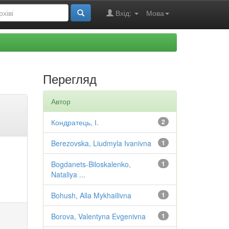
Вхід:
Мова
Перегляд
Автор
Кондратець, І.
2
Berezovska, Liudmyla Ivanivna
1
Bogdanets-Biloskalenko,
1
Nataliya ...
Bohush, Alla Mykhailivna
1
Borova, Valentyna Evgenivna
1