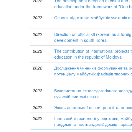
2022
The development direction of china and ukr
education under the framework of "One b
2022
Основи підготовки майбутніх учителів ф
2022
Direction on official kfl (korean as a fore
development in south Korea
2022
The contribution of international projects
education in the republic of Moldova
2022
Дослідження чинників формування та ро
потенціалу майбутніх фахівців творчих
2022
Використання етнопедагогічного досвіду
сучасній системі освіти
2022
Якість дошкільної освіти: реалії та перс
2022
Інноваційні технології у підготовці майб
пандемії та постпандемії: досвід Гарва