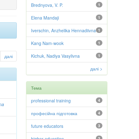
Brednyova, V. P.
1
Elena Mandaji
1
Iverschin, Anzhelika Hennadiivna
1
Kang Nam-wook
1
Kichuk, Nadiya Vasylivna
1
далі
далі >
Тема
professional training
4
na
професійна підготовка
4
future educators
3
higher education
3