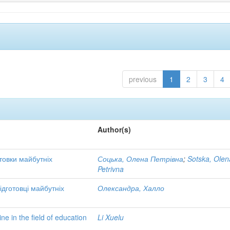
previous
1
2
3
4
Author(s)
товки майбутніх
Соцька, Олена Петрівна
;
Sotska, Olen
Petrivna
ідготовці майбутніх
Олександра, Халло
e in the field of education
Li Xuelu