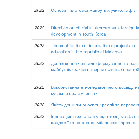
2022
Основи підготовки майбутніх учителів фізи
2022
Direction on official kfl (korean as a foreign
development in south Korea
2022
The contribution of international projects to 
education in the republic of Moldova
2022
Дослідження чинників формування та розви
майбутніх фахівців творчих спеціальносте
2022
Використання етнопедагогічного досвіду н
сучасній системі освіти
2022
Якість дошкільної освіти: реалії та перспек
2022
Інноваційні технології у підготовці майбутн
пандемії та постпандемії: досвід Гарвардс