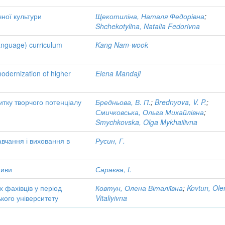
чної культури
Щекотиліна, Наталя Федорівна
;
Shchekotylina, Natalia Fedorivna
 language) curriculum
Kang Nam-wook
modernization of higher
Elena Mandaji
тку творчого потенціалу
Бредньова, В. П.
;
Brednyova, V. P.
;
й
Смичковська, Ольга Михайлівна
;
Smychkovska, Olga Mykhailivna
авчання і виховання в
Русин, Г.
тиви
Сараєва, І.
іх фахівців у період
Ковтун, Олена Віталіївна
;
Kovtun, Ole
ького університету
Vitaliyivna