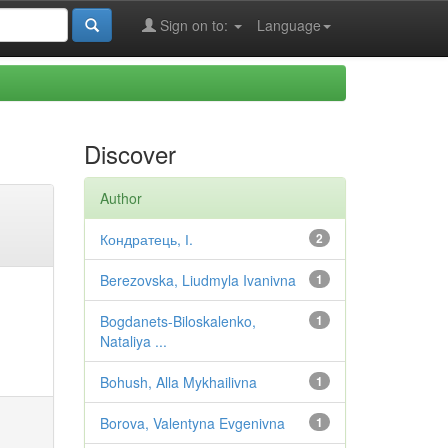
Sign on to:
Language
Discover
Author
Кондратець, І.
2
Berezovska, Liudmyla Ivanivna
1
Bogdanets-Biloskalenko,
1
Nataliya ...
Bohush, Alla Mykhailivna
1
Borova, Valentyna Evgenivna
1