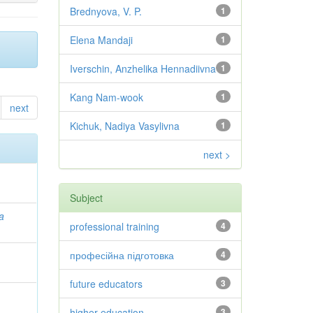
Brednyova, V. P.
1
Elena Mandaji
1
Iverschin, Anzhelika Hennadiivna
1
Kang Nam-wook
1
next
Kichuk, Nadiya Vasylivna
1
next >
Subject
a
professional training
4
професійна підготовка
4
future educators
3
higher education
3