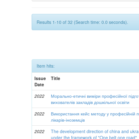
Results 1-10 of 32 (Search time: 0.0 seconds).
Item hits:
Issue
Title
Date
2022
Морально-етичні виміри професійної підго
вихователів закладів дошкільної освіти
2022
Використання кейс методу у професійній п
лікарів-іноземців
2022
The development direction of china and ukrain
under the framework of "One belt one road"