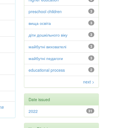
preschool children
3
вища освіта
3
діти дошкільного віку
3
майбутні вихователі
3
майбутні педагоги
3
educational process
2
next >
Date issued
na
2022
31