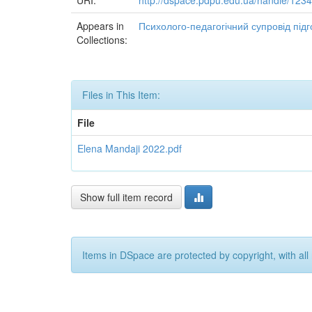
URI:
http://dspace.pdpu.edu.ua/handle/12
Appears in
Психолого-педагогічний супровід підг
Collections:
Files in This Item:
File
Elena Mandaji 2022.pdf
Show full item record
Items in DSpace are protected by copyright, with all 