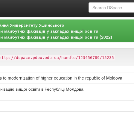
ання Університету Ушинського
и майбутніх фахівців у закладах вищої освіти
и майбутніх фахівців у закладах вищої освіти (2022)
http://dspace.pdpu.edu.ua/handle/123456789/15235
ts to modernization of higher education in the republic of Moldova
нізацію вищої освіти в Республіці Молдова