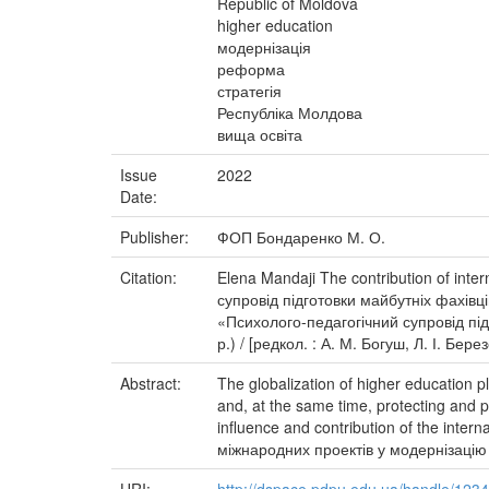
Republic of Moldova
higher education
модернізація
реформа
стратегія
Республіка Молдова
вища освіта
Issue
2022
Date:
Publisher:
ФОП Бондаренко М. О.
Citation:
Elena Mandaji The contribution of inter
супровід підготовки майбутніх фахівц
«Психолого-педагогічний супровід під
р.) / [редкол. : А. М. Богуш, Л. І. Б
Abstract:
The globalization of higher education pl
and, at the same time, protecting and p
influence and contribution of the inter
міжнародних проектів у модернізацію 