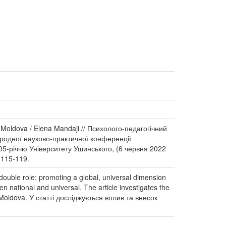
 of Moldova / Elena Mandaji // Психолого-педагогічний
народної науково-практичної конференції
205-річчю Університету Ушинського, (6 червня 2022
 115-119.
l double role: promoting a global, universal dimension
n national and universal. The article investigates the
of Moldova. У статті досліджується вплив та внесок