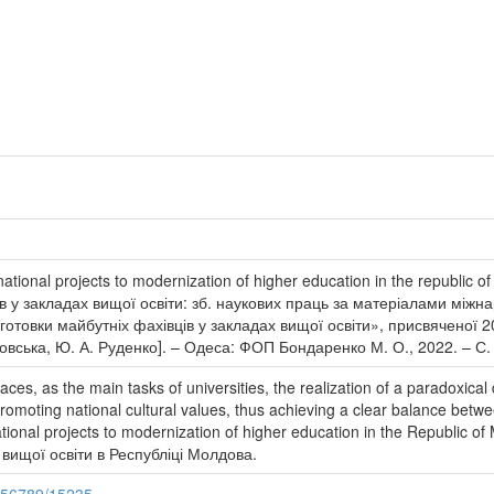
national projects to modernization of higher education in the republic
ів у закладах вищої освіти: зб. наукових праць за матеріалами між
готовки майбутніх фахівців у закладах вищої освіти», присвяченої 
ерезовська, Ю. А. Руденко]. – Одеса: ФОП Бондаренко М. О., 2022. – С.
aces, as the main tasks of universities, the realization of a paradoxica
romoting national cultural values, thus achieving a clear balance betwee
national projects to modernization of higher education in the Republic 
вищої освіти в Республіці Молдова.