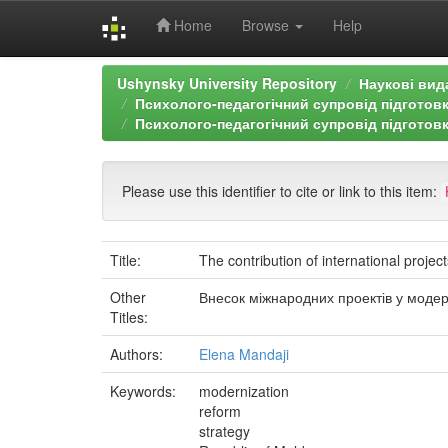
Home
Browse
Help
Skip
Ushynsky University Repository
Наукові вид
navigation
Психолого-педагогічний супровід підготовк
Психолого-педагогічний супровід підготовк
Please use this identifier to cite or link to this item:
Title:
The contribution of international projec
Other
Внесок міжнародних проектів у модер
Titles:
Authors:
Elena Mandaji
Keywords:
modernization
reform
strategy