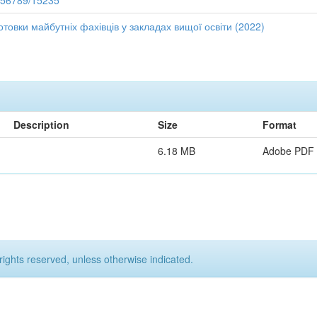
3456789/15235
отовки майбутніх фахівців у закладах вищої освіти (2022)
Description
Size
Format
6.18 MB
Adobe PDF
rights reserved, unless otherwise indicated.