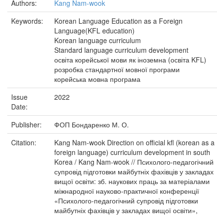
Authors:
Kang Nam-wook
Keywords:
Korean Language Education as a Foreign
Language(KFL education)
Korean language curriculum
Standard language curriculum development
освіта корейської мови як іноземна (освіта KFL)
розробка стандартної мовної програми
корейська мовна програма
Issue
2022
Date:
Publisher:
ФОП Бондаренко М. О.
Citation:
Kang Nam-wook Direction on official kfl (korean as a
foreign language) curriculum development in south
Korea / Kang Nam-wook // Психолого-педагогічний
супровід підготовки майбутніх фахівців у закладах
вищої освіти: зб. наукових праць за матеріалами
міжнародної науково-практичної конференції
«Психолого-педагогічний супровід підготовки
майбутніх фахівців у закладах вищої освіти»,