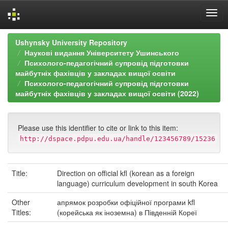
Skip
Ushynsky University Repository
navigation
Наукові видання Університету Ушинського
Психолого-педагогічний супровід підготовки
майбутніх фахівців у закладах вищої освіти
Психолого-педагогічний супровід підготовки
майбутніх фахівців у закладах вищої освіти (2022)
Please use this identifier to cite or link to this item:
http://dspace.pdpu.edu.ua/handle/123456789/15236
Title:
Direction on official kfl (korean as a foreign
language) curriculum development in south Korea
Other
апрямок розробки офіційної програми kfl
Titles:
(корейська як іноземна) в Південній Кореї