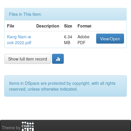
Files in This Item:
File
Description
Size
Format
Kang Nam-w
6.34
Adobe
View/Open
ook 2022.pdf
MB
PDF
Show full item record
Items in DSpace are protected by copyright, with all rights
reserved, unless otherwise indicated.
Theme by