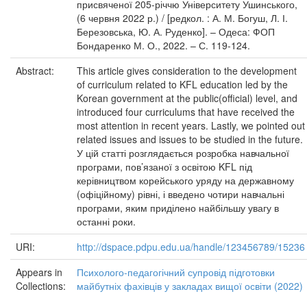
присвяченої 205-річчю Університету Ушинського,
(6 червня 2022 р.) / [редкол. : А. М. Богуш, Л. І.
Березовська, Ю. А. Руденко]. – Одеса: ФОП
Бондаренко М. О., 2022. – С. 119-124.
Abstract:
This article gives consideration to the development
of curriculum related to KFL education led by the
Korean government at the public(official) level, and
introduced four curriculums that have received the
most attention in recent years. Lastly, we pointed out
related issues and issues to be studied in the future.
У цій статті розглядається розробка навчальної
програми, пов’язаної з освітою KFL під
керівництвом корейського уряду на державному
(офіційному) рівні, і введено чотири навчальні
програми, яким приділено найбільшу увагу в
останні роки.
URI:
http://dspace.pdpu.edu.ua/handle/123456789/15236
Appears in
Психолого-педагогічний супровід підготовки
Collections:
майбутніх фахівців у закладах вищої освіти (2022)