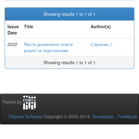
Showing results 1 to 1 of 1
Issue
Title
Author(s)
Date
2022
Якість дошкільної освіти:
Сараєва, І.
реалії та перспективи
Showing results 1 to 1 of 1
Theme by
DSpace Software
Copyright © 2002-2013
Duraspace
-
Feedback