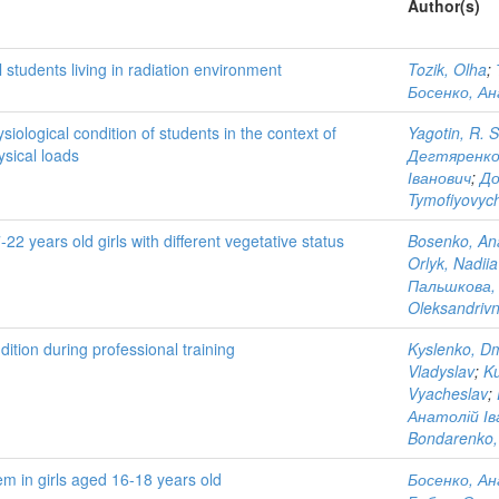
Author(s)
l students living in radiation environment
Tozik, Olha
;
Босенко, Ан
iological condition of students in the context of
Yagotin, R. S
ysical loads
Дегтяренко
Іванович
;
До
Tymofiyovyc
22 years old girls with different vegetative status
Bosenko, Ana
Orlyk, Nadiia
Пальшкова, 
Oleksandriv
dition during professional training
Kуslenko, D
Vladyslav
;
Ku
Vyacheslav
;
Анатолій Ів
Bondarenko, 
em in girls aged 16-18 years old
Босенко, Ан