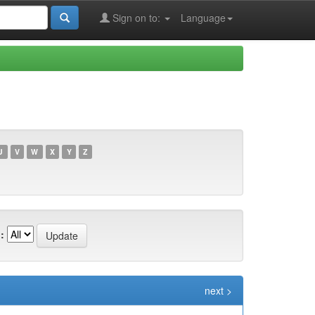
Sign on to:
Language
U
V
W
X
Y
Z
:
next >