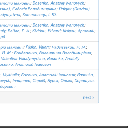
атолій Іванович
;
Bosenko, Anatoliy Ivanovych
;
азіна), Євдокія Володимирівна
;
Dolgіer (Drazina),
lodymyrivna
;
Котелевець, І. Ю.
атолій Іванович
;
Bosenko, Anatoliy Ivanovych
;
emiy
;
Байло, Г. А.
;
Kizirіan, Edvard
;
Кізірян, Артемій
;
ард
рій Іванович
;
Plisko, Valerii
;
Радзієвький, Р. М.
;
, R. M.
;
Бондаренко, Валентина Володимирівна
;
Valentina Volodymyrivna
;
Bosenko, Anatoliy
осенко, Анатолій Іванович
, Mykhailo
;
Босенко, Анатолій Іванович
;
Bosenko,
novych
;
Іващенко, Сергій
;
Буряк, Ольга
;
Хорошуха,
дорович
next >