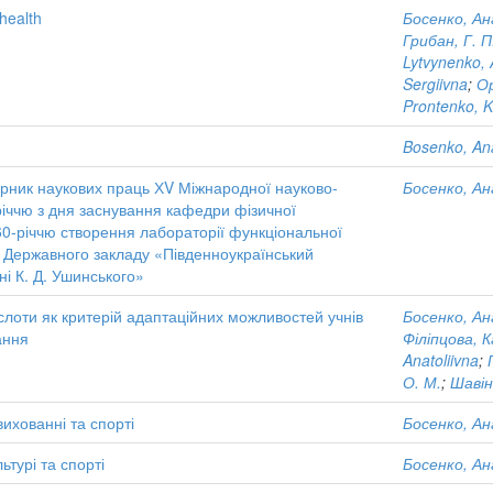
 health
Босенко, Ан
Грибан, Г. П
Lytvynenko, 
Sergiivna
;
Ор
Prontenko, K
Bosenko, Ana
бірник наукових праць ХV Міжнародної науково-
Босенко, Ан
річчю з дня заснування кафедри фізичної
та 60-річчю створення лабораторії функціональної
ї Державного закладу «Південноукраїнський
ні К. Д. Ушинського»
слоти як критерій адаптаційних можливостей учнів
Босенко, Ан
ання
Філіпцова, 
Anatoliivna
;
О. М.
;
Шавін
вихованні та спорті
Босенко, Ан
ьтурі та спорті
Босенко, Ан