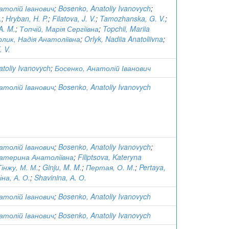
атолій Іванович
;
Bosenko, Anatoliy Ivanovych
;
.
;
Hryban, H. P.
;
Filatova, J. V.
;
Tamozhanska, G. V.
;
A. M.
;
Топчій, Марія Сергіївна
;
Topchii, Mariia
лик, Надія Анатоліївна
;
Orlyk, Nadiia Anatoliivna
;
. V.
toliy Ivanovych
;
Босенко, Анатолій Іванович
атолій Іванович
;
Bosenko, Anatoliy Ivanovych
атолій Іванович
;
Bosenko, Anatoliy Ivanovych
;
Катерина Анатоліївна
;
Filiptsova, Kateryna
Гінжу, М. М.
;
Ginju, M. M.
;
Пертая, О. М.
;
Pertaya,
іна, А. О.
;
Shavinina, А. О.
атолій Іванович
;
Bosenko, Anatoliy Ivanovych
атолій Іванович
;
Bosenko, Anatoliy Ivanovych