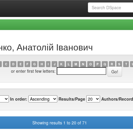
нко, Анатолій Іванович
C
D
E
F
G
H
I
J
K
L
M
N
O
P
Q
R
S
T
or enter first few letters:
In order:
Results/Page
Authors/Record
Showing results 1 to 20 of 71