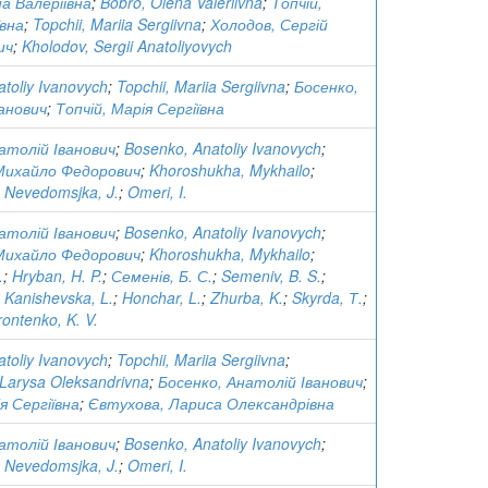
а Валеріївна
;
Bobro, Olena Valeriivna
;
Топчій,
ївна
;
Topchii, Mariia Sergiivna
;
Холодов, Сергій
ич
;
Kholodov, Sergii Anatoliyovych
toliy Ivanovych
;
Topchii, Mariia Sergiivna
;
Босенко,
анович
;
Топчій, Марія Сергіївна
атолій Іванович
;
Bosenko, Anatoliy Ivanovych
;
Михайло Федорович
;
Khoroshukha, Mykhailo
;
;
Nevedomsjka, J.
;
Omeri, I.
атолій Іванович
;
Bosenko, Anatoliy Ivanovych
;
Михайло Федорович
;
Khoroshukha, Mykhailo
;
.
;
Hryban, H. P.
;
Семенів, Б. С.
;
Semeniv, B. S.
;
;
Kanishevska, L.
;
Honchar, L.
;
Zhurba, K.
;
Skyrda, Т.
;
rontenko, K. V.
toliy Ivanovych
;
Topchii, Mariia Sergiivna
;
 Larysa Oleksandrivna
;
Босенко, Анатолій Іванович
;
я Сергіївна
;
Євтухова, Лариса Олександрівна
атолій Іванович
;
Bosenko, Anatoliy Ivanovych
;
;
Nevedomsjka, J.
;
Omeri, I.