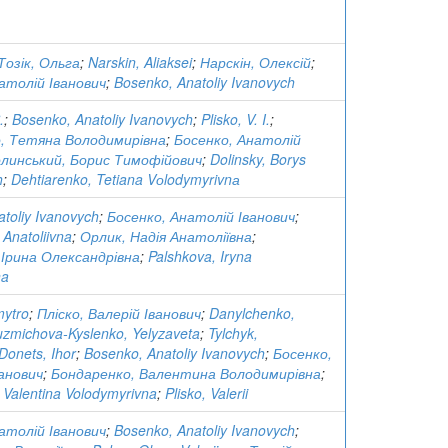
Тозік, Ольга
;
Narskin, Aliaksei
;
Нарскін, Олексій
;
атолій Іванович
;
Bosenko, Anatoliy Ivanovych
.
;
Bosenko, Anatoliy Ivanovych
;
Plisko, V. I.
;
, Тетяна Володимирівна
;
Босенко, Анатолій
линський, Борис Тимофійович
;
Dolinsky, Borys
h
;
Dehtiarenko, Tetiana Vоlodymyrivnа
toliy Ivanovych
;
Босенко, Анатолій Іванович
;
 Anatoliivna
;
Орлик, Надія Анатоліївна
;
Ірина Олександрівна
;
Palshkova, Iryna
na
mytro
;
Пліско, Валерій Іванович
;
Danylchenko,
zmichova-Kyslenko, Yelyzaveta
;
Tylchyk,
Donets, Ihor
;
Bosenko, Anatoliy Ivanovych
;
Босенко,
анович
;
Бондаренко, Валентина Володимирівна
;
Valentina Volodymyrivna
;
Plisko, Valerii
атолій Іванович
;
Bosenko, Anatoliy Ivanovych
;