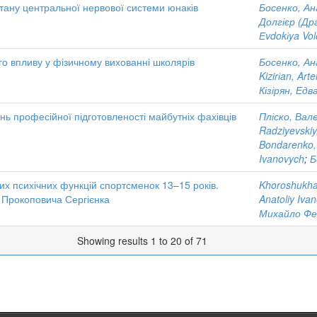
тану центральної нервової системи юнаків
Босенко, Ан
Долгієр (Др
Еvdokіya Vo
о впливу у фізичному вихованні школярів
Босенко, Ан
Kizirіan, Art
Кізірян, Едв
нь професійної підготовленості майбутніх фахівців
Пліско, Вале
Radziyevskiy
Bondarenko, 
Ivanovych
;
Б
них психічних функцій спортсменок 13–15 років.
Khoroshukha
 Прокоповича Сергієнка
Anatoliy Iva
Михайло Фе
Showing results 1 to 20 of 71