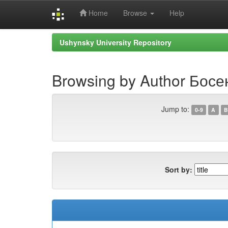
Home
Browse
Help
Skip
Ushynsky University Repository
navigation
Browsing by Author Босе
Jump to:
0-9
A
B
Sort by: