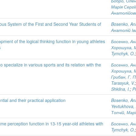
Бобро, Олен
Марія Сергі
Анатолійов
vous System of the First and Second Year Students of
Bosenko, Ana
Анатолій Ів
ment of the logical thinking function in young athletes
Босенко, Ан
s
Хорошуха, 
Tymchyk, O.
o specialize in various sports and its relation with the
Босенко, Ан
Хорошуха, 
Грибан, Г. П
Tarasyuk, V.
Shkilna, I.
;
P
ial and their practical application
Bosenko, Ana
Yevtukhova,
Топчій, Марі
ime perception function in 13-15 year-old athletes with
Босенко, Ан
Tymchyk, O.