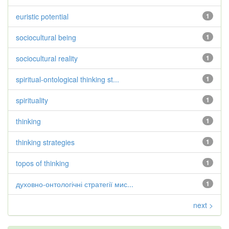
euristic potential
1
sociocultural being
1
sociocultural reality
1
spiritual-ontological thinking st...
1
spirituality
1
thinking
1
thinking strategies
1
topos of thinking
1
духовно-онтологічні стратегії мис...
1
next >