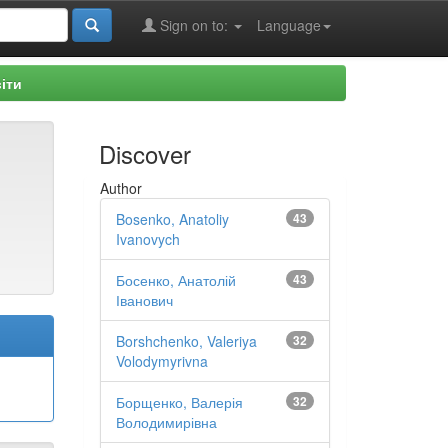
Sign on to:
Language
іти
Discover
Author
Bosenko, Anatoliy
43
Ivanovych
Босенко, Анатолій
43
Іванович
Borshchenko, Valeriya
32
Volodymyrivna
Борщенко, Валерія
32
Володимирівна