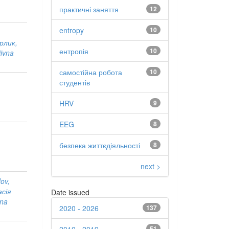
практичні заняття
12
entropy
10
рлик,
ентропія
10
iivna
самостійна робота
10
студентів
HRV
9
EEG
8
безпека життєдіяльності
8
next >
ov,
сія
Date issued
vna
2020 - 2026
137
51