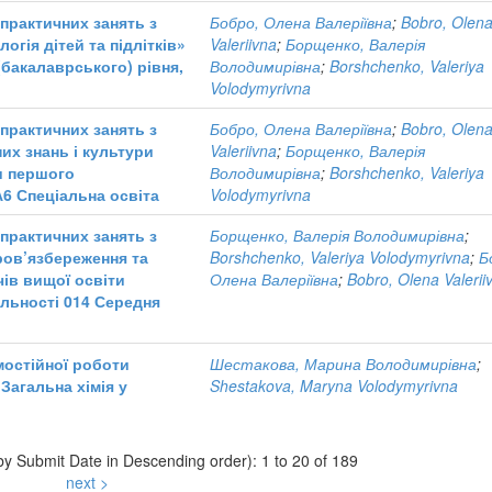
практичних занять з
Бобро, Олена Валеріївна
;
Bobro, Olen
огія дітей та підлітків»
Valeriivna
;
Борщенко, Валерія
(бакалаврського) рівня,
Володимирівна
;
Borshchenko, Valeriya
Volodymyrivna
практичних занять з
Бобро, Олена Валеріївна
;
Bobro, Olen
их знань і культури
Valeriivna
;
Борщенко, Валерія
и першого
Володимирівна
;
Borshchenko, Valeriya
А6 Спеціальна освіта
Volodymyrivna
практичних занять з
Борщенко, Валерія Володимирівна
;
ров’язбереження та
Borshchenko, Valeriya Volodymyrivna
;
Б
чів вищої освіти
Олена Валеріївна
;
Bobro, Olena Valerii
альності 014 Середня
мостійної роботи
Шестакова, Марина Володимирівна
;
Загальна хімія у
Shestakova, Maryna Volodymyrivna
 by Submit Date in Descending order): 1 to 20 of 189
next >