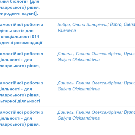
ння біології» [для
лаврського) рівня,
риродничі науки)].
самостійної роботи з
Бобро, Олена Валеріївна
;
Bobro, Olen
діяльності» для
Valeriivna
 спеціальності 014
одичні рекомендації
самостійної роботи з
Дишель, Галина Олександрівна
;
Dyshe
іяльності» для
Galyna Oleksandrivna
лаврського) рівня,
самостійної роботи з
Дишель, Галина Олександрівна
;
Dyshe
іяльності» для
Galyna Oleksandrivna
лаврського) рівня,
ьтурної діяльності
самостійної роботи з
Дишель, Галина Олександрівна
;
Dyshe
іяльності» для
Galyna Oleksandrivna
лаврського) рівня,