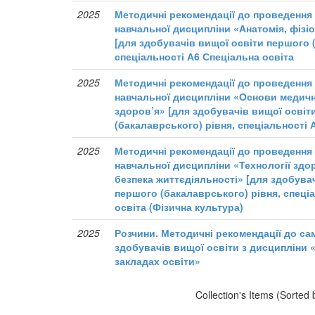
2025
Методичні рекомендації до проведення 
навчальної дисципліни «Анатомія, фізіол
[для здобувачів вищої освіти першого 
спеціальності А6 Спеціальна освіта
2025
Методичні рекомендації до проведення 
навчальної дисципліни «Основи медичн
здоров’я» [для здобувачів вищої освіт
(бакалаврського) рівня, спеціальності 
2025
Методичні рекомендації до проведення 
навчальної дисципліни «Технології здо
безпека життєдіяльності» [для здобува
першого (бакалаврського) рівня, спеці
освіта (Фізична культура)
2025
Розчини. Методичні рекомендації до са
здобувачів вищої освіти з дисципліни «
закладах освіти»
Collection's Items (Sorted