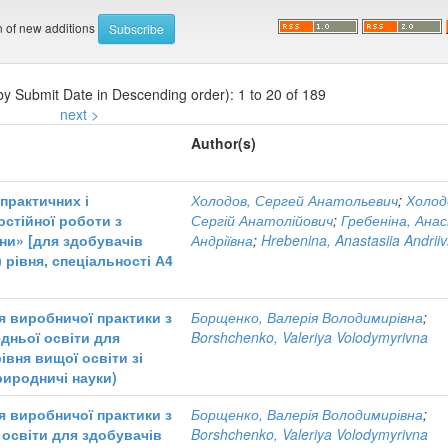
on of new additions
 by Submit Date in Descending order): 1 to 20 of 189
next >
Author(s)
практичних і
Холодов, Сергей Анатольевич
;
Холод
остійної роботи з
Сергій Анатолійович
;
Гребеніна, Ана
ни» [для здобувачів
Андріївна
;
Hrebenina, Anastasiia Andrii
 рівня, спеціальності А4
я виробничої практики з
Борщенко, Валерія Володимирівна
;
редньої освіти для
Borshchenko, Valeriya Volodymyrivna
івня вищої освіти зі
риродничі науки)
я виробничої практики з
Борщенко, Валерія Володимирівна
;
ї освіти для здобувачів
Borshchenko, Valeriya Volodymyrivna