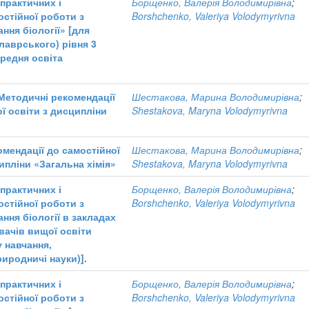
практичних і
Борщенко, Валерія Володимирівна
;
остійної роботи з
Borshchenko, Valeriya Volodymyrivna
ння біології» [для
лаврського) рівня 3
ередня освіта
Методичні рекомендації
Шестакова, Марина Володимирівна
;
ї освіти з дисципліни
Shestakova, Maryna Volodymyrivna
омендації до самостійної
Шестакова, Марина Володимирівна
;
ипліни «Загальна хімія»
Shestakova, Maryna Volodymyrivna
практичних і
Борщенко, Валерія Володимирівна
;
остійної роботи з
Borshchenko, Valeriya Volodymyrivna
ння біології в закладах
вачів вищої освіти
у навчання,
риродничі науки)].
практичних і
Борщенко, Валерія Володимирівна
;
остійної роботи з
Borshchenko, Valeriya Volodymyrivna