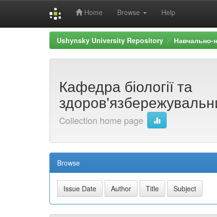
Home
Browse
Help
Skip
Ushynsky University Repository
Навчально-н
navigation
Кафедра біології та
здоров'язбережувальни
Collection home page
Browse