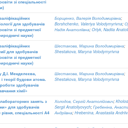
світи зі спеціальності
и)
валіфікаційних
Борщенко, Валерія Володимирівна
;
іології для здобувачів
Borshchenko, Valeriya Volodymyrivna
;
О
освіти зі предметної
Надія Анатоліївна
;
Orlyk, Nadiia Anatol
риродничі науки)
валіфікаційних
Шестакова, Марина Володимирівна
;
імії для здобувачів
Shestakova, Maryna Volodymyrivna
освіти зі предметної
риродничі науки)
 Д.І. Менделєєва,
Шестакова, Марина Володимирівна
;
 і теорії будови атома.
Shestakova, Maryna Volodymyrivna
 роботи здобувачів
вчання хімії»
 лабораторних занять з
Холодов, Сергій Анатолійович
;
Kholod
ни» для здобувачів
Sergii Anatoliyovych
;
Гребеніна, Анаста
 рівня, спеціальності А4
Андріївна
;
Hrebenina, Anastasiia Andrii