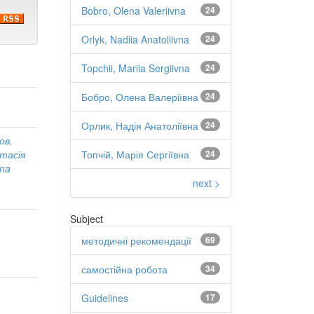
Bobro, Olena Valeriivna
24
Orlyk, Nadiia Anatoliivna
24
Topchii, Mariia Sergiivna
24
Бобро, Олена Валеріївна
24
Орлик, Надія Анатоліївна
24
ов,
Топчій, Марія Сергіївна
24
стасія
vna
next >
Subject
методичні рекомендації
69
самостійна робота
34
Guidelines
17