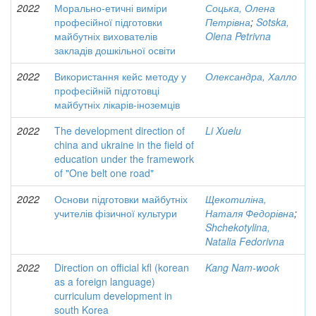
2022
Морально-етичні виміри
Соцька, Олена
професійної підготовки
Петрівна
;
Sotska,
майбутніх вихователів
Olena Petrivna
закладів дошкільної освіти
2022
Використання кейс методу у
Олександра, Халло
професійній підготовці
майбутніх лікарів-іноземців
2022
The development direction of
Li Xuelu
china and ukraine in the field of
education under the framework
of "One belt one road"
2022
Основи підготовки майбутніх
Щекотиліна,
учителів фізичної культури
Наталя Федорівна
;
Shchekotylina,
Natalia Fedorivna
2022
Direction on official kfl (korean
Kang Nam-wook
as a foreign language)
curriculum development in
south Korea