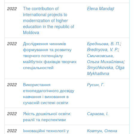
2022
The contribution of
Elena Mandaji
international projects to
modernization of higher
education in the republic of
Moldova
2022
Дослідження чинників
Бредньова, В. П.
;
формування та розвитку
Brednyova, V. P.
;
творчого потенціалу
Смичковська,
майбутніх фахівців творчих
Ольга Михайлівна
;
спеціальностей
Smychkovska, Olga
Mykhailivna
2022
Використання
Русин, Г.
етнопедагогічного досвіду
навчання і виховання в
сучасній системі освіти
2022
Якість дошкільної освіти:
Сараєва, І.
реалії та перспективи
2022
Інноваційні технології у
Ковтун, Олена