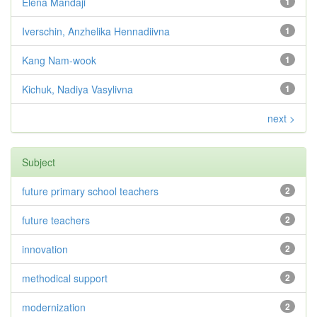
Elena Mandaji
1
Iverschin, Anzhelika Hennadiivna
1
Kang Nam-wook
1
Kichuk, Nadiya Vasylivna
1
next >
Subject
future primary school teachers
2
future teachers
2
innovation
2
methodical support
2
modernization
2