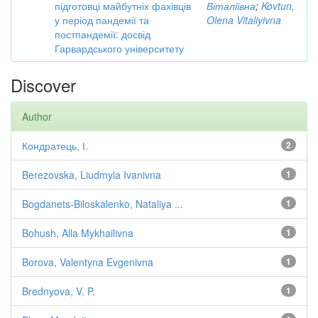
підготовці майбутніх фахівців
Віталіївна
;
Kovtun,
у період пандемії та
Olena Vitaliyivna
постпандемії: досвід
Гарвардського університету
Discover
Author
Кондратець, І.
2
Berezovska, Liudmyla Ivanivna
1
Bogdanets-Biloskalenko, Nataliya ...
1
Bohush, Alla Mykhailivna
1
Borova, Valentyna Evgenivna
1
Brednyova, V. P.
1