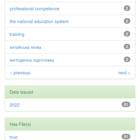
professional competence
2
the national education system
2
training
2
китайська мова
2
методична підготовка
2
< previous
next >
Date issued
2022
31
Has File(s)
true
31