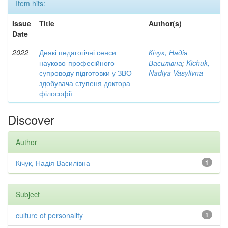
Item hits:
Issue
Title
Author(s)
Date
2022
Деякі педагогічні сенси
Кічук, Надія
науково-професійного
Василівна
;
Kichuk,
супроводу підготовки у ЗВО
Nadiya Vasylivna
здобувача ступеня доктора
філософії
Discover
Author
Кічук, Надія Василівна
1
Subject
culture of personality
1