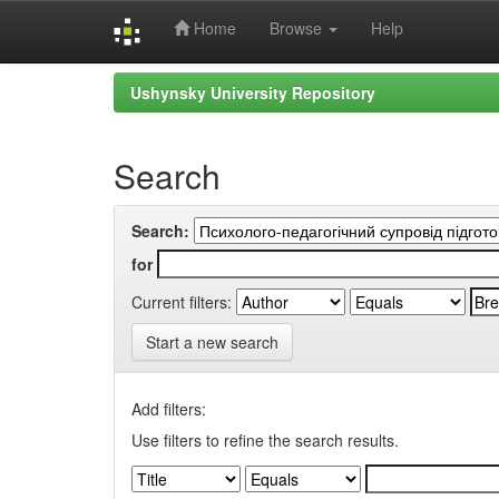
Home
Browse
Help
Skip
Ushynsky University Repository
navigation
Search
Search:
for
Current filters:
Start a new search
Add filters:
Use filters to refine the search results.