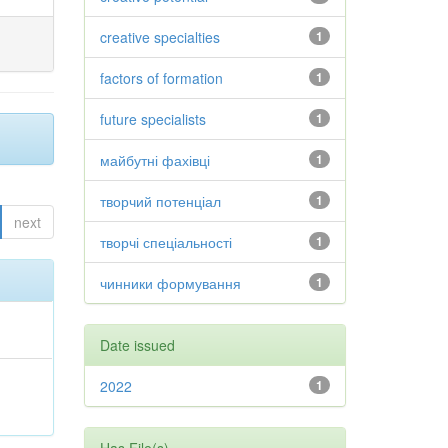
creative specialties
1
factors of formation
1
future specialists
1
майбутні фахівці
1
творчий потенціал
1
next
творчі спеціальності
1
чинники формування
1
Date issued
2022
1