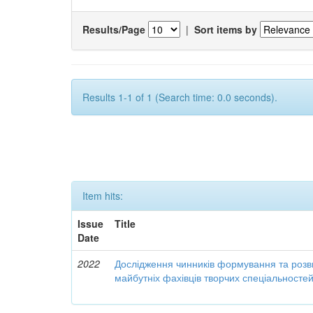
Results/Page
|
Sort items by
Results 1-1 of 1 (Search time: 0.0 seconds).
Item hits:
Issue
Title
Date
2022
Дослідження чинників формування та розви
майбутніх фахівців творчих спеціальносте