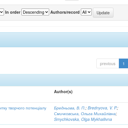
In order
Authors/record
previous
1
Author(s)
тку творчого потенціалу
Бредньова, В. П.
;
Brednyova, V. P.
;
й
Смичковська, Ольга Михайлівна
;
Smychkovska, Olga Mykhailivna