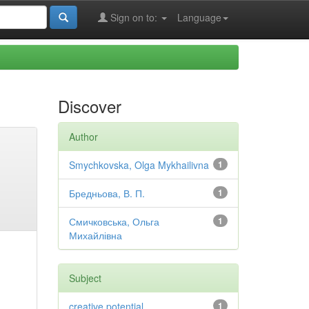
Sign on to:
Language
Discover
Author
Smychkovska, Olga Mykhailivna
1
Бредньова, В. П.
1
Смичковська, Ольга
1
Михайлівна
Subject
creative potential
1