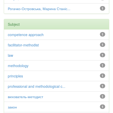
Рогачко-Островська, Марина Станіс...
1
Subject
competence approach
1
facilitator-methodist
1
law
1
methodology
1
principles
1
professional and methodological c...
1
вихователь-методист
1
закон
1