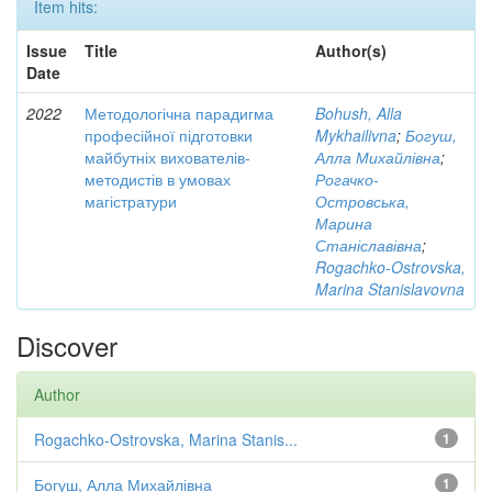
Item hits:
Issue
Title
Author(s)
Date
2022
Методологічна парадигма
Bohush, Alla
професійної підготовки
Mykhailivna
;
Богуш,
майбутніх вихователів-
Алла Михайлівна
;
методистів в умовах
Рогачко-
магістратури
Островська,
Марина
Станіславівна
;
Rogachko-Ostrovska,
Marina Stanislavovna
Discover
Author
Rogachko-Ostrovska, Marina Stanis...
1
Богуш, Алла Михайлівна
1