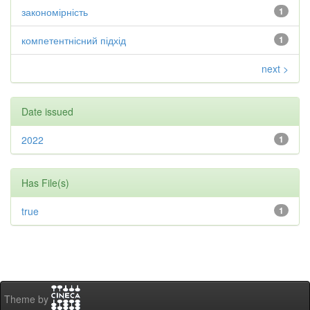
закономірність
1
компетентнісний підхід
1
next >
Date issued
2022
1
Has File(s)
true
1
Theme by