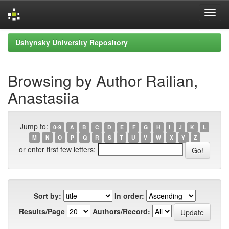
Skip
Ushynsky University Repository
navigation
Browsing by Author Railian,
Anastasiia
Jump to:
0-9
A
B
C
D
E
F
G
H
I
J
K
L
M
N
O
P
Q
R
S
T
U
V
W
X
Y
Z
or enter first few letters:
Sort by:
In order:
Results/Page
Authors/Record: