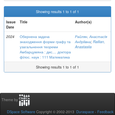
Showing results 1 to 1 of 1
Issue
Title
Author(s)
Date
2024
Обернена задача
Райлян, Анастасiя
знаходження форми графу та
Андрiївна
;
Railian,
узагальнення теореми
Anastasiia
Амбарцумяна : дис.... доктора
фiлос. наук : 111 Математика
Showing results 1 to 1 of 1
Theme by
DSpace Software
Copyright © 2002-2013
Duraspace
-
Feedback