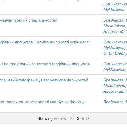
Смичковська
Mykhailivna
обувачів творчих спеціальностей
Бредньова, В
Михайлівна
Яворський, П
ічних дисциплін і моніторинг якості успішності
Смичковська
Mykhailivna
;
О. В.
;
Bredny
н на практичних заняттях з графічних дисциплін
Смичковська
Mykhailivna
;
ті майбутніх фахівців творчих спеціальностей
Бредньова, В
Михайлівна
Яворський, П
ня графічної майстерності майбутніх фахівців
Бредньова, В
Showing results 1 to 13 of 13