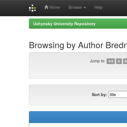
Home
Browse
Help
Skip
Ushynsky University Repository
navigation
Browsing by Author Bredny
Jump to:
0-9
A
B
Sort by: