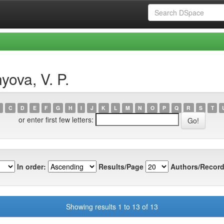
ova, V. P.
C
D
E
F
G
H
I
J
K
L
M
N
O
P
Q
R
S
T
or enter first few letters:
In order:
Results/Page
Authors/Record
Showing results 1 to 13 of 13