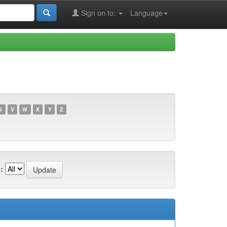
Sign on to:
Language
U
V
W
X
Y
Z
: