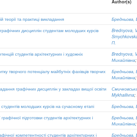
Author(s)
ій теорії та практиці викладання
Бредньова, В
 графічних дисциплін студентам молодших курсів
Brednyova, V
Smychkovska
П.
нцій студентів архітектурних і художніх
Brednyova, V
Михайлівна
тку творчого потенціалу майбутніх фахівців творчих
Бредньова, В
Михайлівна
адання графічних дисциплін у закладах вищої освіти
Смичковська
Mykhailivna
;
 студентів молодших курсів на сучасному етапі
Бредньова, В
рафічної підготовки студентів архітектурних і
Бредньова, В
Михайлівна
чної компетентності студентів архітектурних і
Бредньова, В