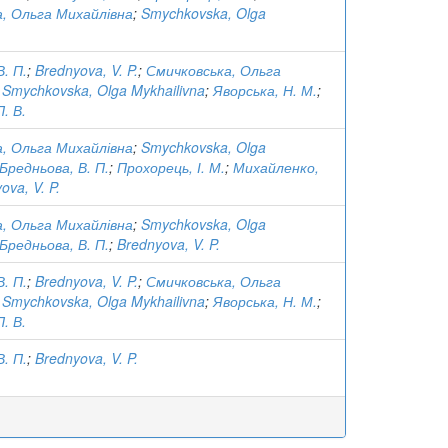
, Ольга Михайлівна
;
Smychkovska, Olga
. П.
;
Brednyova, V. P.
;
Смичковська, Ольга
;
Smychkovska, Olga Mykhailivna
;
Яворська, Н. М.
;
. В.
, Ольга Михайлівна
;
Smychkovska, Olga
Бредньова, В. П.
;
Прохорець, І. М.
;
Михайленко,
ova, V. P.
, Ольга Михайлівна
;
Smychkovska, Olga
Бредньова, В. П.
;
Brednyova, V. P.
. П.
;
Brednyova, V. P.
;
Смичковська, Ольга
;
Smychkovska, Olga Mykhailivna
;
Яворська, Н. М.
;
. В.
. П.
;
Brednyova, V. P.