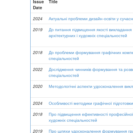
Issue
Title
Date
2024
Актуальні проблеми дизайн-освіти у сучасн
2019
До питання підвищення якості викладання
архітектурних і художніх спеціальностей
2018
До проблеми формування графічних компете
спеціальностей
2022
Дослідження чинників формування та розви
спеціальностей
2020
Методологічні аспекти удосконалення викл
2024
Особливості методики графічної підготовки
2018
Про підвищення ефективності професійної г
художніх спеціальностей
2019
Про шляхи удосконалення формування графі