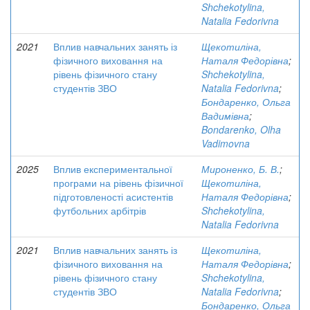
Shchekotylina,
Natalia Fedorivna
2021
Вплив навчальних занять із
Щекотиліна,
фізичного виховання на
Наталя Федорівна
;
рівень фізичного стану
Shchekotylina,
студентів ЗВО
Natalia Fedorivna
;
Бондаренко, Ольга
Вадимівна
;
Bondarenko, Olha
Vadimovna
2025
Вплив експериментальної
Мироненко, Б. В.
;
програми на рівень фізичної
Щекотиліна,
підготовленості асистентів
Наталя Федорівна
;
футбольних арбітрів
Shchekotylina,
Natalia Fedorivna
2021
Вплив навчальних занять із
Щекотиліна,
фізичного виховання на
Наталя Федорівна
;
рівень фізичного стану
Shchekotylina,
студентів ЗВО
Natalia Fedorivna
;
Бондаренко, Ольга