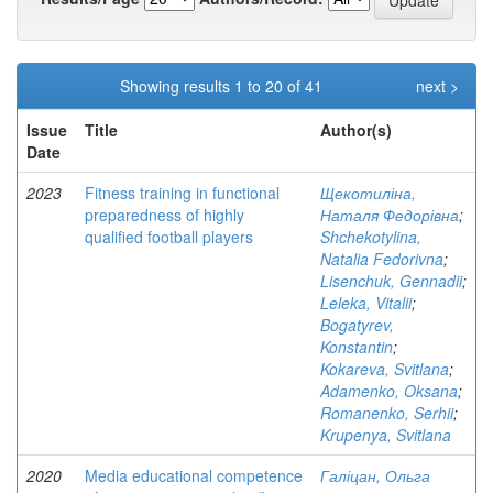
Showing results 1 to 20 of 41
next >
Issue
Title
Author(s)
Date
2023
Fitness training in functional
Щекотиліна,
preparedness of highly
Наталя Федорівна
;
qualified football players
Shchekotylina,
Natalia Fedorivna
;
Lisenchuk, Gennadii
;
Leleka, Vitalii
;
Bogatyrev,
Konstantin
;
Kokareva, Svitlana
;
Adamenko, Oksana
;
Romanenko, Serhii
;
Krupenya, Svitlana
2020
Media educational competence
Галіцан, Ольга