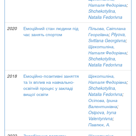
Наталя Федорівна
;
Shchekotylina,
Natalia Fedorivna
2020
Емоційний стан людини під
Пільова, Світлана
час занять спортом
Георгіївна
;
Pilyova,
Svitlana Georgiіvna
;
Щекотиліна,
Наталя Федорівна
;
Shchekotylina,
Natalia Fedorivna
2018
Емоційно-позитивні заняття
Щекотиліна,
та їх вплив на навчально-
Наталя Федорівна
;
освітній процес у закладі
Shchekotylina,
вищої освіти
Natalia Fedorivna
;
Осіпова, Ірина
Валентинівна
;
Osipova, Iryna
Valentynivna
;
Павлюк, А.
2022
Запобігання розвитку
Щекотиліна,