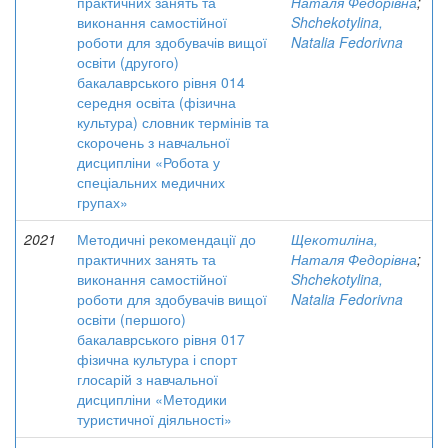
практичних занять та
Наталя Федорівна
;
виконання самостійної
Shchekotylina,
роботи для здобувачів вищої
Natalia Fedorivna
освіти (другого)
бакалаврського рівня 014
середня освіта (фізична
культура) словник термінів та
скорочень з навчальної
дисципліни «Робота у
спеціальних медичних
групах»
2021
Методичні рекомендації до
Щекотиліна,
практичних занять та
Наталя Федорівна
;
виконання самостійної
Shchekotylina,
роботи для здобувачів вищої
Natalia Fedorivna
освіти (першого)
бакалаврського рівня 017
фізична культура і спорт
глосарій з навчальної
дисципліни «Методики
туристичної діяльності»