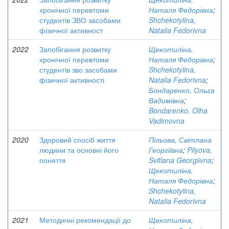
хронічної перевтоми
Наталя Федорівна
;
студентів ЗВО засобами
Shchekotylina,
фізичної активност
Natalia Fedorivna
2022
Запобігання розвитку
Щекотиліна,
хронічної перевтоми
Наталя Федорівна
;
студентів зво засобами
Shchekotylina,
фізичної активності
Natalia Fedorivna
;
Бондаренко, Ольга
Вадимівна
;
Bondarenko, Olha
Vadimovna
2020
Здоровий спосіб життя
Пільова, Світлана
людини та основні його
Георгіївна
;
Pilyova,
поняття
Svitlana Georgiіvna
;
Щекотиліна,
Наталя Федорівна
;
Shchekotylina,
Natalia Fedorivna
2021
Методичні рекомендації до
Щекотиліна,