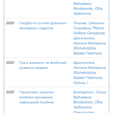
Вадимівна
;
Bondarenko, Olha
Vadimovna
2020
Гандбол в системі фізичного
Пільова, Світлана
виховання студентів
Георгіївна
;
Pilyova,
Svitlana Georgiіvna
;
Щекотиліна,
Наталя Федорівна
;
Shchekotylina,
Natalia Fedorivna
2023
Гра в шахмати, як всебічний
Щекотиліна,
розвиток людини
Наталя Федорівна
;
Shchekotylina,
Natalia Fedorivna
;
Руднєв, І.
2025
Гімнастика і музично-
Бондаренко, Ольга
ритмічне виховання:
Вадимівна
;
навчальний посібник
Bondarenko, Olha
Vadimovna
;
Щекотиліна,