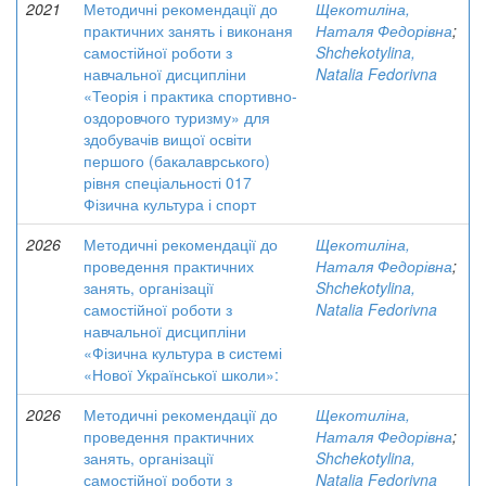
2021
Методичні рекомендації до
Щекотиліна,
практичних занять і виконаня
Наталя Федорівна
;
самостійної роботи з
Shchekotylina,
навчальної дисципліни
Natalia Fedorivna
«Теорія і практика спортивно-
оздоровчого туризму» для
здобувачів вищої освіти
першого (бакалаврського)
рівня спеціальності 017
Фізична культура і спорт
2026
Методичні рекомендації до
Щекотиліна,
проведення практичних
Наталя Федорівна
;
занять, організації
Shchekotylina,
самостійної роботи з
Natalia Fedorivna
навчальної дисципліни
«Фізична культура в системі
«Нової Української школи»:
2026
Методичні рекомендації до
Щекотиліна,
проведення практичних
Наталя Федорівна
;
занять, організації
Shchekotylina,
самостійної роботи з
Natalia Fedorivna