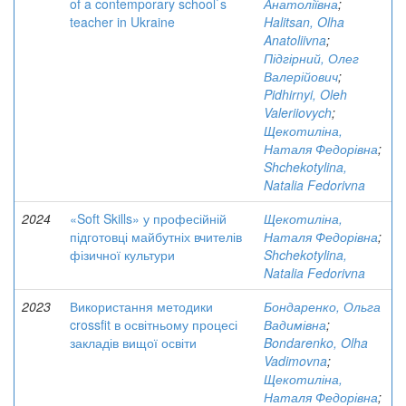
of a contemporary school`s
Анатоліївна
;
teacher in Ukraine
Halitsan, Olha
Anatoliivna
;
Підгірний, Олег
Валерійович
;
Pidhirnyi, Oleh
Valeriiovych
;
Щекотиліна,
Наталя Федорівна
;
Shchekotylina,
Natalia Fedorivna
2024
«Soft Skills» у професійній
Щекотиліна,
підготовці майбутніх вчителів
Наталя Федорівна
;
фізичної культури
Shchekotylina,
Natalia Fedorivna
2023
Використання методики
Бондаренко, Ольга
crossfit в освітньому процесі
Вадимівна
;
закладів вищої освіти
Bondarenko, Olha
Vadimovna
;
Щекотиліна,
Наталя Федорівна
;