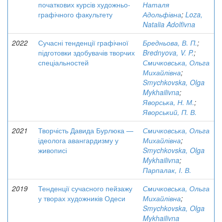
початкових курсів художньо-
Наталя
графічного факультету
Адольфівна
;
Loza,
Natalia Adolfivna
2022
Сучасні тенденції графічної
Бредньова, В. П.
;
підготовки здобувачів творчих
Brednyova, V. P.
;
спеціальностей
Смичковська, Ольга
Михайлівна
;
Smychkovska, Olga
Mykhailivna
;
Яворська, Н. М.
;
Яворський, П. В.
2021
Творчість Давида Бурлюка —
Смичковська, Ольга
ідеолога авангардизму у
Михайлівна
;
живописі
Smychkovska, Olga
Mykhailivna
;
Парпалак, І. В.
2019
Тенденції сучасного пейзажу
Смичковська, Ольга
у творах художників Одеси
Михайлівна
;
Smychkovska, Olga
Mykhailivna