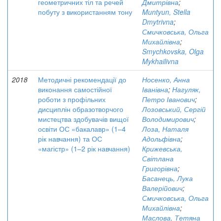
геометричних тіл та речей
Дмитрівна
;
побуту з використанням тону
Muntyun, Stella
Dmytrivna
;
Смичковська, Ольга
Михайлівна
;
Smychkovska, Olga
Mykhailivna
2018
Методичні рекомендації до
Носенко, Анна
виконання самостійної
Іванівна
;
Нагуляк,
роботи з профільних
Петро Іванович
;
дисциплін образотворчого
Лозовський, Сергій
мистецтва здобувачів вищої
Володимирович
;
освіти ОС «бакалавр» (1–4
Лоза, Наталя
рік навчання) та ОС
Адольфівна
;
«магістр» (1–2 рік навчання)
Крижевська,
Світлана
Григорівна
;
Басанець, Лука
Валерійович
;
Смичковська, Ольга
Михайлівна
;
Маслова, Тетяна