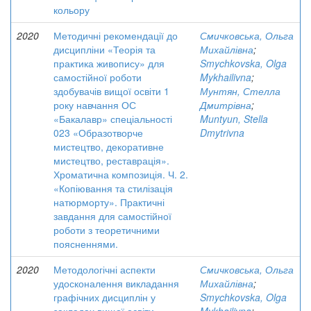
кольору
2020
Методичні рекомендації до
Смичковська, Ольга
дисципліни «Теорія та
Михайлівна
;
практика живопису» для
Smychkovska, Olga
самостійної роботи
Mykhailivna
;
здобувачів вищої освіти 1
Мунтян, Стелла
року навчання ОС
Дмитрівна
;
«Бакалавр» спеціальності
Muntyun, Stella
023 «Образотворче
Dmytrivna
мистецтво, декоративне
мистецтво, реставрація».
Хроматична композиція. Ч. 2.
«Копіювання та стилізація
натюрморту». Практичні
завдання для самостійної
роботи з теоретичними
поясненнями.
2020
Методологічні аспекти
Смичковська, Ольга
удосконалення викладання
Михайлівна
;
графічних дисциплін у
Smychkovska, Olga