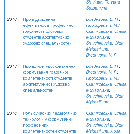
Shtykalo, Tetyana
Stepanivna
2018
Про підвищення
Бредньова, В. П.
;
ефективності професійної
Прохорець, І. М.
;
графічної підготовки
Смичковська, Ольга
студентів архітектурних і
Михайлівна
;
художніх спеціальностей
Smychkovska, Olga
Mykhailivna
;
Brednyova, V. P.
2019
Про шляхи удосконалення
Бредньова, В. П.
;
формування графічної
Brednyova, V. P.
;
компетентності студентів
Прохорець, І. М.
;
архітектурних і художніх
Смичковська, Ольга
спеціальностей
Михайлівна
;
Smychkovska, Olga
Mykhailivna
2018
Роль сучасних педагогічних
Смичковська, Ольга
технологій у формуванні
Михайлівна
;
професійних
Smychkovska, Olga
компетентностей студентів
Mykhailivna
;
Лоза,