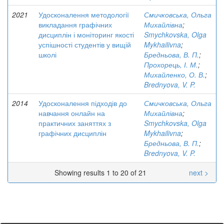
2021
Удосконалення методології
Смичковська, Ольга
викладання графічних
Михайлівна
;
дисциплін і моніторинг якості
Smychkovska, Olga
успішності студентів у вищій
Mykhailivna
;
школі
Бредньова, В. П.
;
Прохорець, І. М.
;
Михайленко, О. В.
;
Brednyova, V. P.
2014
Удосконалення підходів до
Смичковська, Ольга
навчання онлайн на
Михайлівна
;
практичних заняттях з
Smychkovska, Olga
графічних дисциплін
Mykhailivna
;
Бредньова, В. П.
;
Brednyova, V. P.
Showing results 1 to 20 of 21
next >