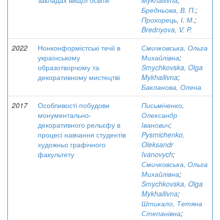
закладах вищої освіти
Mykhailivna
;
Бредньова, В. П.
;
Прохорець, І. М.
;
Brednyova, V. P.
2022
Нонконформістські течії в
Смичковська, Ольга
українському
Михайлівна
;
образотворчому та
Smychkovska, Olga
декоративному мистецтві
Mykhailivna
;
Бакланова, Олена
2017
Особливості побудови
Письміченко,
монументально-
Олександр
декоративного рельєфу в
Іванович
;
процесі навчання студентів
Pysmichenko,
художньо графічного
Oleksandr
факультету
Ivanovych
;
Смичковська, Ольга
Михайлівна
;
Smychkovska, Olga
Mykhailivna
;
Штикало, Тетяна
Степанівна
;