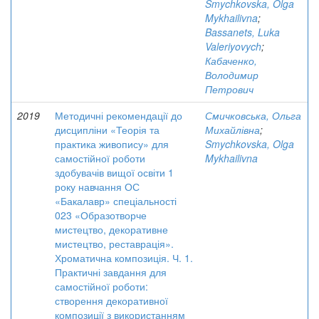
Smychkovska, Olga
Mykhailivna
;
Bassanets, Luka
Valeriyovych
;
Кабаченко,
Володимир
Петрович
2019
Методичні рекомендації до
Смичковська, Ольга
дисципліни «Теорія та
Михайлівна
;
практика живопису» для
Smychkovska, Olga
самостійної роботи
Mykhailivna
здобувачів вищої освіти 1
року навчання ОС
«Бакалавр» спеціальності
023 «Образотворче
мистецтво, декоративне
мистецтво, реставрація».
Хроматична композиція. Ч. 1.
Практичні завдання для
самостійної роботи:
створення декоративної
композиції з використанням