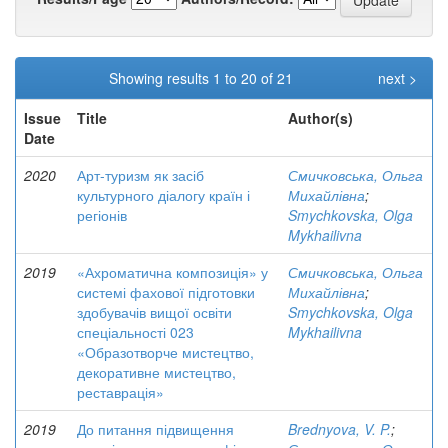
Showing results 1 to 20 of 21
next >
Issue
Title
Author(s)
Date
2020
Арт-туризм як засіб
Смичковська, Ольга
культурного діалогу країн і
Михайлівна
;
регіонів
Smychkovska, Olga
Mykhailivna
2019
«Ахроматична композиція» у
Смичковська, Ольга
системі фахової підготовки
Михайлівна
;
здобувачів вищої освіти
Smychkovska, Olga
спеціальності 023
Mykhailivna
«Образотворче мистецтво,
декоративне мистецтво,
реставрація»
2019
До питання підвищення
Brednyova, V. P.
;