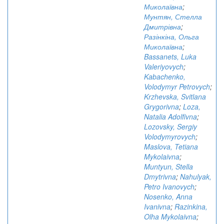
Миколаївна
;
Мунтян, Стелла
Дмитрівна
;
Разінкіна, Ольга
Миколаївна
;
Bassanets, Luka
Valeriyovych
;
Kabachenko,
Volodymyr Petrovych
;
Krzhevska, Svitlana
Grygorivna
;
Loza,
Natalia Adolfivna
;
Lozovsky, Sergiy
Volodymyrovych
;
Maslova, Tetiana
Mykolaivna
;
Muntyun, Stella
Dmytrivna
;
Nahulyak,
Petro Ivanovych
;
Nosenko, Anna
Ivanivna
;
Razinkina,
Olha Mykolaivna
;