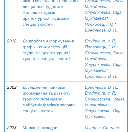
якості викладання графічних
Смичковська, Ольга
дисциплін студентам
Михайлівна
;
молодших курсів
Smychkovska, Olga
архітектурних і художніх
Mykhailivna
;
спеціальностей
Прохорец, І. М.
;
Бредньова, В. П.
2018
До проблеми формування
Brednyova, V. P.
;
графічних компетенцій
Прохорець, І. М.
;
студентів архітектурних і
Смичковська, Ольга
художніх спеціальностей
Михайлівна
;
Smychkovska, Olga
Mykhailivna
;
Бредньова, В. П.
2022
Дослідження чинників
Бредньова, В. П.
;
формування та розвитку
Brednyova, V. P.
;
творчого потенціалу
Смичковська, Ольга
майбутніх фахівців творчих
Михайлівна
;
спеціальностей
Smychkovska, Olga
Mykhailivna
2023
Малюнки складних
Мунтян, Стелла