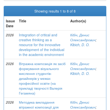
Showing results 1 to 8 of 8
Issue
Title
Author(s)
Date
2026
Integration of critical and
Кібіч, Денис
creative thinking as a
Олександрович
;
resource for the innovative
Kibich, D. O.
development of the individual
in the academic environment
2026
Вітражна композиція як засіб
Кібіч, Денис
формування візуального
Олександрович
;
мислення студентів-
Kibich, D. O.
дизайнерів у межах
професійної освіти (на
прикладі творчості Валерія
Гегамяна)
2026
Методика викладання
Кібіч, Денис
вітражної композиції для
Олександрович
;