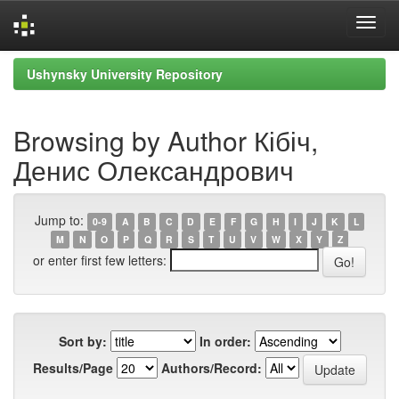
Skip
Ushynsky University Repository
navigation
Browsing by Author Кібіч,
Денис Олександрович
Jump to:
0-9
A
B
C
D
E
F
G
H
I
J
K
L
M
N
O
P
Q
R
S
T
U
V
W
X
Y
Z
or enter first few letters:
Sort by:
In order:
Results/Page
Authors/Record: