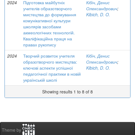
2024
Підготовка майбутніх
Кібіч, Денис
учителів образотворчого
Олександрович
;
мистецтва до формування
Kibich, D. O.
комунікативної культури
школярів засобами
акмеологічних технологій.
Кваліфікаційна праця на
правах рукопису
2024
Творчий розвиток учителя
Кібіч, Денис
образотворчого мистецтва:
Олександрович
;
ключові аспекти успішної
Kibich, D. O.
педагогічної практики в новій
українській школі
Showing results 1 to 8 of 8
Theme by