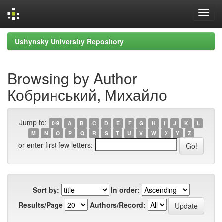
Skip
Ushynsky University Repository
navigation
Browsing by Author
Кобринський, Михайло
Jump to:
0-9
A
B
C
D
E
F
G
H
I
J
K
L
M
N
O
P
Q
R
S
T
U
V
W
X
Y
Z
or enter first few letters:
Sort by:
In order:
Results/Page
Authors/Record: