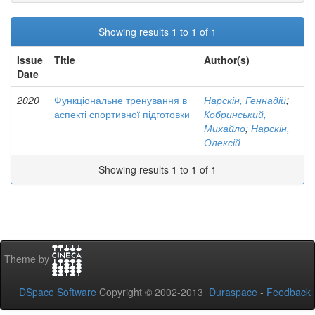
Showing results 1 to 1 of 1
Issue
Title
Author(s)
Date
2020
Функціональне тренування в
Нарскін, Геннадій
;
аспекті спортивної підготовки
Кобринський,
Михайло
;
Нарскін,
Олексій
Showing results 1 to 1 of 1
Theme by
DSpace Software
Copyright © 2002-2013
Duraspace
-
Feedback