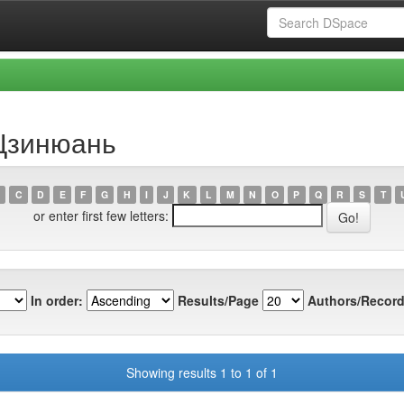
 Цзинюань
C
D
E
F
G
H
I
J
K
L
M
N
O
P
Q
R
S
T
or enter first few letters:
In order:
Results/Page
Authors/Record
Showing results 1 to 1 of 1