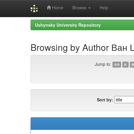
Home
Browse
Help
Skip
Ushynsky University Repository
navigation
Browsing by Author Ван
Jump to:
0-9
A
B
Sort by: