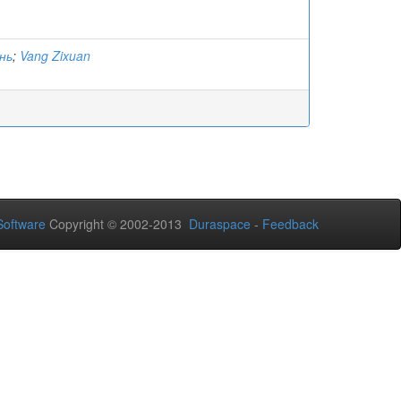
нь
;
Vang Zixuan
oftware
Copyright © 2002-2013
Duraspace
-
Feedback