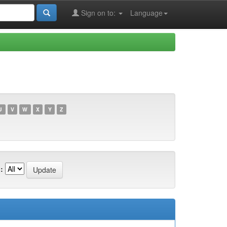
Sign on to:
Language
U
V
W
X
Y
Z
: