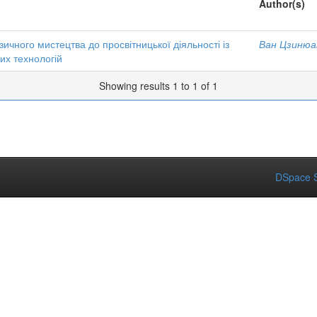
Author(s)
ичного мистецтва до просвітницької діяльності із
Ван Цзинюа
их технологій
Showing results 1 to 1 of 1
DSpace S