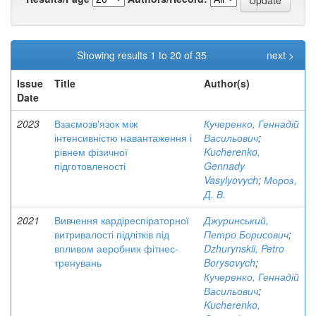
Showing results 1 to 20 of 35
next >
Issue
Title
Author(s)
Date
2023
Взаємозв'язок між
Кучеренко, Геннадій
інтенсивністю навантаження і
Васильович
;
рівнем фізичної
Kucherenko,
підготовленості
Gennady
Vasylyovych
;
Мороз,
Д. В.
2021
Вивчення кардіреспіраторної
Джуринський,
витривалості підлітків під
Петро Борисович
;
впливом аеробних фітнес-
Dzhurynskii, Petro
тренувань
Borysovych
;
Кучеренко, Геннадій
Васильович
;
Kucherenko,