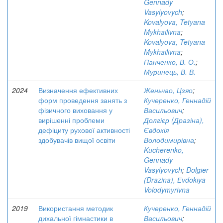
Gennady
Vasylyovych
;
Kovalyova, Tetyana
Mykhailivna
;
Kovalyova, Tetyana
Mykhailivna
;
Панченко, В. О.
;
Муринець, В. В.
2024
Визначення ефективних
Женьчао, Цзяо
;
форм проведення занять з
Кучеренко, Геннадій
фізичного виховання у
Васильович
;
вирішенні проблеми
Долгієр (Дразіна),
дефіциту рухової активності
Євдокія
здобувачів вищої освіти
Володимирівна
;
Kucherenko,
Gennady
Vasylyovych
;
Dolgіer
(Drazina), Еvdokіya
Volodymyrivna
2019
Використання методик
Кучеренко, Геннадій
дихальної гімнастики в
Васильович
;