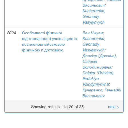
Васильович
;
Kucherenko,
Gennady
Vasylyovych
2024
Особливості фізичної
Ван Чжуан
;
підготовленості учнів ліцеїв із
Kucherenko,
посиленою військовою
Gennady
фізичною підготовкою
Vasylyovych
;
Долгієр (Дразіна),
Євдокія
Володимирівна
;
Dolgіer (Drazina),
Еvdokіya
Volodymyrivna
;
Кучеренко, Геннадій
Васильович
Showing results 1 to 20 of 35
next >