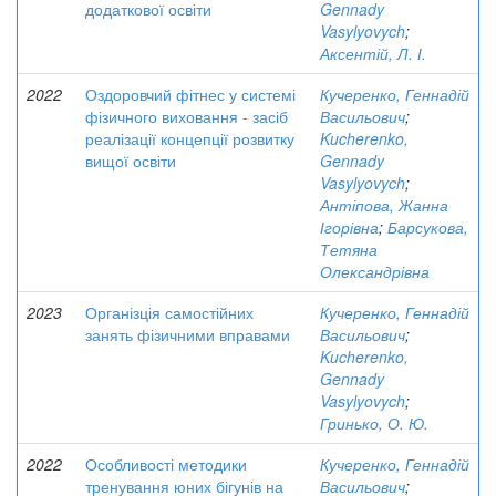
додаткової освіти
Gennady
Vasylyovych
;
Аксентій, Л. І.
2022
Оздоровчий фітнес у системі
Кучеренко, Геннадій
фізичного виховання - засіб
Васильович
;
реалізації концепції розвитку
Kucherenko,
вищої освіти
Gennady
Vasylyovych
;
Антіпова, Жанна
Ігорівна
;
Барсукова,
Тетяна
Олександрівна
2023
Організція самостійних
Кучеренко, Геннадій
занять фізичними вправами
Васильович
;
Kucherenko,
Gennady
Vasylyovych
;
Гринько, О. Ю.
2022
Особливості методики
Кучеренко, Геннадій
тренування юних бігунів на
Васильович
;