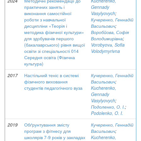
2024
Методичні рекомендації до
Kucherenko,
практичних занять і
Gennady
виконання самостійної
Vasylyovych
;
роботи з навчальної
Кучеренко, Геннадій
дисципліни «Теорія і
Васильович
;
методика фізичної культури»
Воробйова, Софія
для здобувачів першого
Володимирівна
;
(бакалаврського) рівня вищої
Vorobyovа, Sofia
освіти зі спеціальності 014
Volodymyrivna
Середня освіта (Фізична
культура)
2017
Настільний теніс в системі
Кучеренко, Геннадій
фізичного виховання
Васильович
;
студентів педагогічного вуза
Kucherenko,
Gennady
Vasylyovych
;
Подоленко, О. І.
;
Podolenko, O. I.
2019
Обґрунтування змісту
Кучеренко, Геннадій
програм з фітнесу для
Васильович
;
школярів 7-9 років у закладах
Kucherenko,