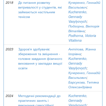
2018
До питання розвитку
Кучеренко, Геннадій
витривалості у студентів, які
Васильович
;
займаються настільним
Kucherenko,
тенісом
Gennady
Vasylyovych
;
Подгорна, Вікторія
Віталіївна
;
Podhorna, Victoria
Vitaliіvna
2023
Здоров'я здобувачів:
Антіпова, Жанна
збереження та зміцнення -
Ігорівна
;
головне завдання фізичного
Kucherenko,
виховання у закладах вищої
Gennady
освіти
Vasylyovych
;
Кучеренко, Геннадій
Васильович
;
Барсукова, Тетяна
Олександрівна
2024
Методичні рекомендації до
Kucherenko,
практичних занять і
Gennady
виконання самостійної
Vasylyovych
;