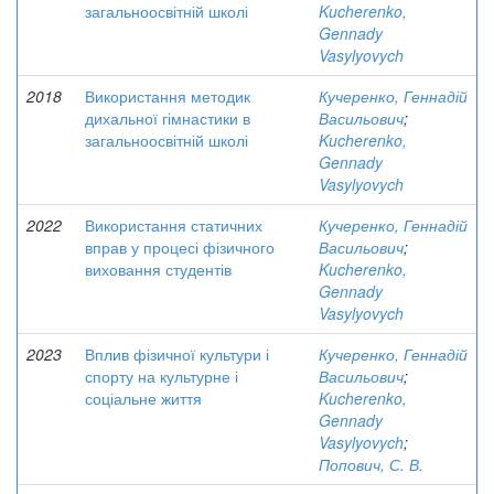
загальноосвітній школі
Kucherenko,
Gennady
Vasylyovych
2018
Використання методик
Кучеренко, Геннадій
дихальної гімнастики в
Васильович
;
загальноосвітній школі
Kucherenko,
Gennady
Vasylyovych
2022
Використання статичних
Кучеренко, Геннадій
вправ у процесі фізичного
Васильович
;
виховання студентів
Kucherenko,
Gennady
Vasylyovych
2023
Вплив фізичної культури і
Кучеренко, Геннадій
спорту на культурне і
Васильович
;
соціальне життя
Kucherenko,
Gennady
Vasylyovych
;
Попович, С. В.