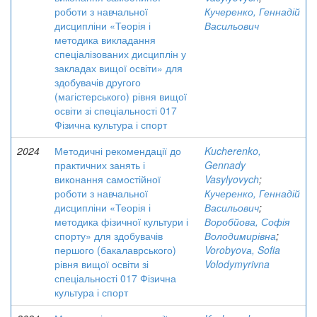
роботи з навчальної
Кучеренко, Геннадій
дисципліни «Теорія і
Васильович
методика викладання
спеціалізованих дисциплін у
закладах вищої освіти» для
здобувачів другого
(магістерського) рівня вищої
освіти зі спеціальності 017
Фізична культура і спорт
2024
Методичні рекомендації до
Kucherenko,
практичних занять і
Gennady
виконання самостійної
Vasylyovych
;
роботи з навчальної
Кучеренко, Геннадій
дисципліни «Теорія і
Васильович
;
методика фізичної культури і
Воробйова, Софія
спорту» для здобувачів
Володимирівна
;
першого (бакалаврського)
Vorobyovа, Sofia
рівня вищої освіти зі
Volodymyrivna
спеціальності 017 Фізична
культура і спорт