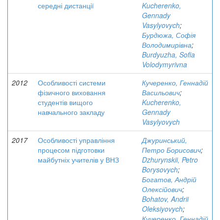
середні дистанції
Kucherenko,
Gennady
Vasylyovych
;
Бурдюжа, Софія
Володимирівна
;
Burdyuzha, Sofia
Volodymyrivna
2012
Особливості системи
Кучеренко, Геннадій
фізичного виховання
Васильович
;
студентів вищого
Kucherenko,
навчального закладу
Gennady
Vasylyovych
2017
Особливості управління
Джуринський,
процесом підготовки
Петро Борисович
;
майбутніх учителів у ВНЗ
Dzhurynskii, Petro
Borysovych
;
Богатов, Андрій
Олексійович
;
Bohatov, Andrii
Oleksiyovych
;
Кучеренко, Геннадій