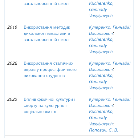
загальноосвітній школі
Kucherenko,
Gennady
Vasylyovych
2018
Використання методик
Кучеренко, Геннадій
дихальної гімнастики в
Васильович
;
загальноосвітній школі
Kucherenko,
Gennady
Vasylyovych
2022
Використання статичних
Кучеренко, Геннадій
вправ у процесі фізичного
Васильович
;
виховання студентів
Kucherenko,
Gennady
Vasylyovych
2023
Вплив фізичної культури і
Кучеренко, Геннадій
спорту на культурне і
Васильович
;
соціальне життя
Kucherenko,
Gennady
Vasylyovych
;
Попович, С. В.