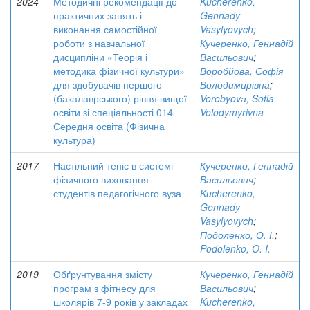
2024
Методичні рекомендації до
Kucherenko,
практичних занять і
Gennady
виконання самостійної
Vasylyovych
;
роботи з навчальної
Кучеренко, Геннадій
дисципліни «Теорія і
Васильович
;
методика фізичної культури»
Воробйова, Софія
для здобувачів першого
Володимирівна
;
(бакалаврського) рівня вищої
Vorobyovа, Sofia
освіти зі спеціальності 014
Volodymyrivna
Середня освіта (Фізична
культура)
2017
Настільний теніс в системі
Кучеренко, Геннадій
фізичного виховання
Васильович
;
студентів педагогічного вуза
Kucherenko,
Gennady
Vasylyovych
;
Подоленко, О. І.
;
Podolenko, O. I.
2019
Обґрунтування змісту
Кучеренко, Геннадій
програм з фітнесу для
Васильович
;
школярів 7-9 років у закладах
Kucherenko,