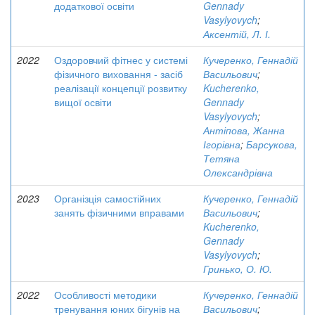
додаткової освіти
Gennady
Vasylyovych
;
Аксентій, Л. І.
2022
Оздоровчий фітнес у системі
Кучеренко, Геннадій
фізичного виховання - засіб
Васильович
;
реалізації концепції розвитку
Kucherenko,
вищої освіти
Gennady
Vasylyovych
;
Антіпова, Жанна
Ігорівна
;
Барсукова,
Тетяна
Олександрівна
2023
Організція самостійних
Кучеренко, Геннадій
занять фізичними вправами
Васильович
;
Kucherenko,
Gennady
Vasylyovych
;
Гринько, О. Ю.
2022
Особливості методики
Кучеренко, Геннадій
тренування юних бігунів на
Васильович
;