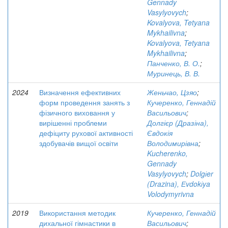
Gennady
Vasylyovych
;
Kovalyova, Tetyana
Mykhailivna
;
Kovalyova, Tetyana
Mykhailivna
;
Панченко, В. О.
;
Муринець, В. В.
2024
Визначення ефективних
Женьчао, Цзяо
;
форм проведення занять з
Кучеренко, Геннадій
фізичного виховання у
Васильович
;
вирішенні проблеми
Долгієр (Дразіна),
дефіциту рухової активності
Євдокія
здобувачів вищої освіти
Володимирівна
;
Kucherenko,
Gennady
Vasylyovych
;
Dolgіer
(Drazina), Еvdokіya
Volodymyrivna
2019
Використання методик
Кучеренко, Геннадій
дихальної гімнастики в
Васильович
;