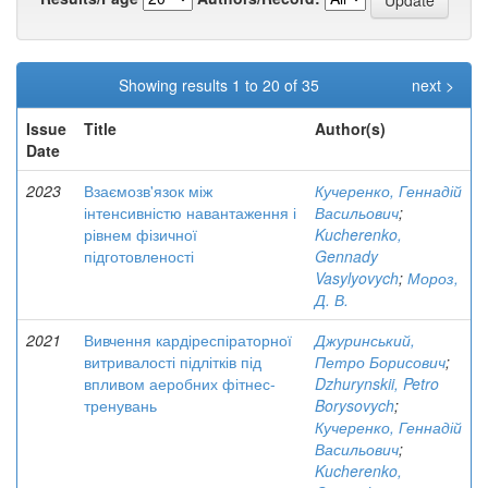
Showing results 1 to 20 of 35
next >
Issue
Title
Author(s)
Date
2023
Взаємозв'язок між
Кучеренко, Геннадій
інтенсивністю навантаження і
Васильович
;
рівнем фізичної
Kucherenko,
підготовленості
Gennady
Vasylyovych
;
Мороз,
Д. В.
2021
Вивчення кардіреспіраторної
Джуринський,
витривалості підлітків під
Петро Борисович
;
впливом аеробних фітнес-
Dzhurynskii, Petro
тренувань
Borysovych
;
Кучеренко, Геннадій
Васильович
;
Kucherenko,