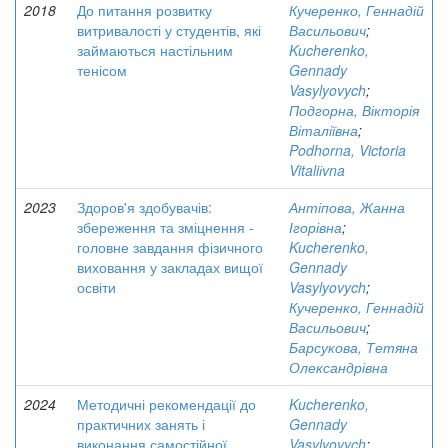
2018
До питання розвитку
Кучеренко, Геннадій
витривалості у студентів, які
Васильович
;
займаються настільним
Kucherenko,
тенісом
Gennady
Vasylyovych
;
Подгорна, Вікторія
Віталіївна
;
Podhorna, Victoria
Vitaliіvna
2023
Здоров'я здобувачів:
Антіпова, Жанна
збереження та зміцнення -
Ігорівна
;
головне завдання фізичного
Kucherenko,
виховання у закладах вищої
Gennady
освіти
Vasylyovych
;
Кучеренко, Геннадій
Васильович
;
Барсукова, Тетяна
Олександрівна
2024
Методичні рекомендації до
Kucherenko,
практичних занять і
Gennady
виконання самостійної
Vasylyovych
;