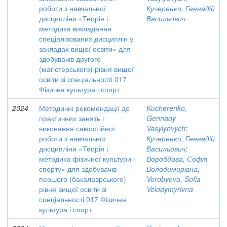
роботи з навчальної
Кучеренко, Геннадій
дисципліни «Теорія і
Васильович
методика викладання
спеціалізованих дисциплін у
закладах вищої освіти» для
здобувачів другого
(магістерського) рівня вищої
освіти зі спеціальності 017
Фізична культура і спорт
2024
Методичні рекомендації до
Kucherenko,
практичних занять і
Gennady
виконання самостійної
Vasylyovych
;
роботи з навчальної
Кучеренко, Геннадій
дисципліни «Теорія і
Васильович
;
методика фізичної культури і
Воробйова, Софія
спорту» для здобувачів
Володимирівна
;
першого (бакалаврського)
Vorobyovа, Sofia
рівня вищої освіти зі
Volodymyrivna
спеціальності 017 Фізична
культура і спорт