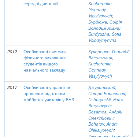
середні дистанції
Kucherenko,
Gennady
Vasylyovych
;
Бурдюжа, Софія
Володимирівна
;
Burdyuzha, Sofia
Volodymyrivna
2012
Особливості системи
Кучеренко, Геннадій
фізичного виховання
Васильович
;
студентів вищого
Kucherenko,
навчального закладу
Gennady
Vasylyovych
2017
Особливості управління
Джуринський,
процесом підготовки
Петро Борисович
;
майбутніх учителів у ВНЗ
Dzhurynskii, Petro
Borysovych
;
Богатов, Андрій
Олексійович
;
Bohatov, Andrii
Oleksiyovych
;
Кучеренко, Геннадій