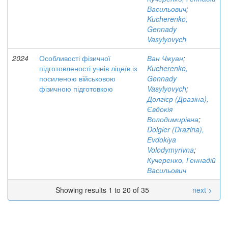
Васильович
;
Kucherenko,
Gennady
Vasylyovych
2024
Особливості фізичної
Ван Чжуан
;
підготовленості учнів ліцеїв із
Kucherenko,
посиленою військовою
Gennady
фізичною підготовкою
Vasylyovych
;
Долгієр (Дразіна),
Євдокія
Володимирівна
;
Dolgіer (Drazina),
Еvdokіya
Volodymyrivna
;
Кучеренко, Геннадій
Васильович
Showing results 1 to 20 of 35
next >