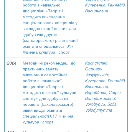
роботи з навчальної
Кучеренко, Геннадій
дисципліни «Теорія і
Васильович
методика викладання
спеціалізованих дисциплін у
закладах вищої освіти» для
здобувачів другого
(магістерського) рівня вищої
освіти зі спеціальності 017
Фізична культура і спорт
2024
Методичні рекомендації до
Kucherenko,
практичних занять і
Gennady
виконання самостійної
Vasylyovych
;
роботи з навчальної
Кучеренко, Геннадій
дисципліни «Теорія і
Васильович
;
методика фізичної культури і
Воробйова, Софія
спорту» для здобувачів
Володимирівна
;
першого (бакалаврського)
Vorobyovа, Sofia
рівня вищої освіти зі
Volodymyrivna
спеціальності 017 Фізична
культура і спорт