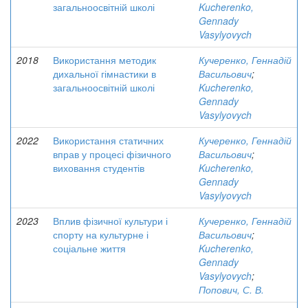
загальноосвітній школі
Kucherenko,
Gennady
Vasylyovych
2018
Використання методик
Кучеренко, Геннадій
дихальної гімнастики в
Васильович
;
загальноосвітній школі
Kucherenko,
Gennady
Vasylyovych
2022
Використання статичних
Кучеренко, Геннадій
вправ у процесі фізичного
Васильович
;
виховання студентів
Kucherenko,
Gennady
Vasylyovych
2023
Вплив фізичної культури і
Кучеренко, Геннадій
спорту на культурне і
Васильович
;
соціальне життя
Kucherenko,
Gennady
Vasylyovych
;
Попович, С. В.