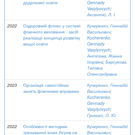
додаткової освіти
Gennady
Vasylyovych
;
Аксентій, Л. І.
2022
Оздоровчий фітнес у системі
Кучеренко, Геннадій
фізичного виховання - засіб
Васильович
;
реалізації концепції розвитку
Kucherenko,
вищої освіти
Gennady
Vasylyovych
;
Антіпова, Жанна
Ігорівна
;
Барсукова,
Тетяна
Олександрівна
2023
Організція самостійних
Кучеренко, Геннадій
занять фізичними вправами
Васильович
;
Kucherenko,
Gennady
Vasylyovych
;
Гринько, О. Ю.
2022
Особливості методики
Кучеренко, Геннадій
тренування юних бігунів на
Васильович
;