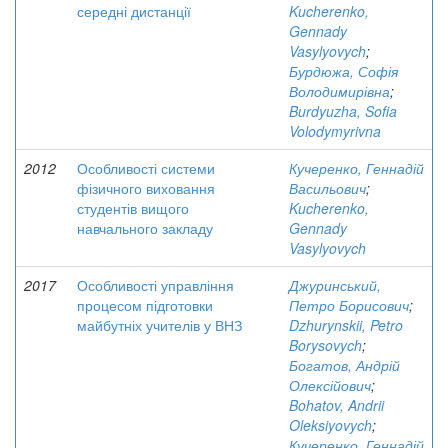
середні дистанції
Kucherenko,
Gennady
Vasylyovych
;
Бурдюжа, Софія
Володимирівна
;
Burdyuzha, Sofia
Volodymyrivna
2012
Особливості системи
Кучеренко, Геннадій
фізичного виховання
Васильович
;
студентів вищого
Kucherenko,
навчального закладу
Gennady
Vasylyovych
2017
Особливості управління
Джуринський,
процесом підготовки
Петро Борисович
;
майбутніх учителів у ВНЗ
Dzhurynskii, Petro
Borysovych
;
Богатов, Андрій
Олексійович
;
Bohatov, Andrii
Oleksiyovych
;
Кучеренко, Геннадій