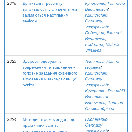
2018
До питання розвитку
Кучеренко, Геннадій
витривалості у студентів, які
Васильович
;
займаються настільним
Kucherenko,
тенісом
Gennady
Vasylyovych
;
Подгорна, Вікторія
Віталіївна
;
Podhorna, Victoria
Vitaliіvna
2023
Здоров'я здобувачів:
Антіпова, Жанна
збереження та зміцнення -
Ігорівна
;
головне завдання фізичного
Kucherenko,
виховання у закладах вищої
Gennady
освіти
Vasylyovych
;
Кучеренко, Геннадій
Васильович
;
Барсукова, Тетяна
Олександрівна
2024
Методичні рекомендації до
Kucherenko,
практичних занять і
Gennady
виконання самостійної
Vasylyovych
;