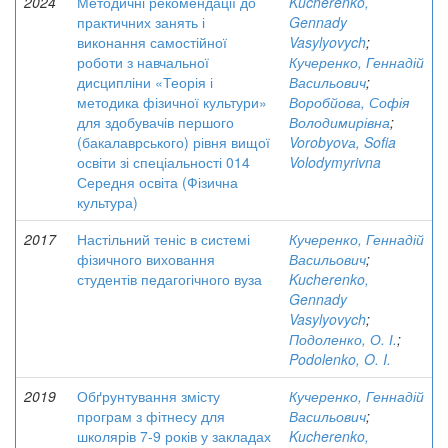
2024
Методичні рекомендації до
Kucherenko,
практичних занять і
Gennady
виконання самостійної
Vasylyovych
;
роботи з навчальної
Кучеренко, Геннадій
дисципліни «Теорія і
Васильович
;
методика фізичної культури»
Воробйова, Софія
для здобувачів першого
Володимирівна
;
(бакалаврського) рівня вищої
Vorobyovа, Sofia
освіти зі спеціальності 014
Volodymyrivna
Середня освіта (Фізична
культура)
2017
Настільний теніс в системі
Кучеренко, Геннадій
фізичного виховання
Васильович
;
студентів педагогічного вуза
Kucherenko,
Gennady
Vasylyovych
;
Подоленко, О. І.
;
Podolenko, O. I.
2019
Обґрунтування змісту
Кучеренко, Геннадій
програм з фітнесу для
Васильович
;
школярів 7-9 років у закладах
Kucherenko,