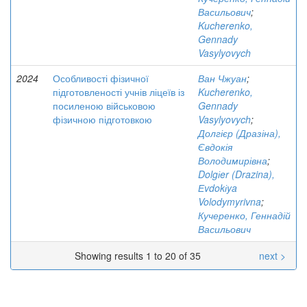
Васильович
;
Kucherenko,
Gennady
Vasylyovych
2024
Особливості фізичної
Ван Чжуан
;
підготовленості учнів ліцеїв із
Kucherenko,
посиленою військовою
Gennady
фізичною підготовкою
Vasylyovych
;
Долгієр (Дразіна),
Євдокія
Володимирівна
;
Dolgіer (Drazina),
Еvdokіya
Volodymyrivna
;
Кучеренко, Геннадій
Васильович
Showing results 1 to 20 of 35
next >