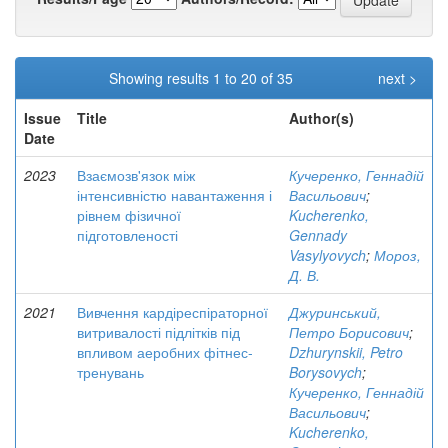
Showing results 1 to 20 of 35
next >
Issue
Title
Author(s)
Date
2023
Взаємозв'язок між
Кучеренко, Геннадій
інтенсивністю навантаження і
Васильович
;
рівнем фізичної
Kucherenko,
підготовленості
Gennady
Vasylyovych
;
Мороз,
Д. В.
2021
Вивчення кардіреспіраторної
Джуринський,
витривалості підлітків під
Петро Борисович
;
впливом аеробних фітнес-
Dzhurynskii, Petro
тренувань
Borysovych
;
Кучеренко, Геннадій
Васильович
;
Kucherenko,