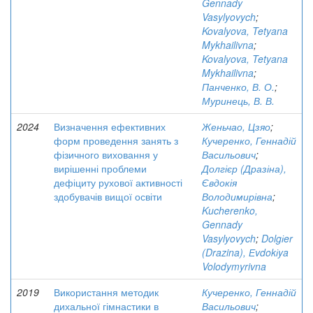
Gennady
Vasylyovych
;
Kovalyova, Tetyana
Mykhailivna
;
Kovalyova, Tetyana
Mykhailivna
;
Панченко, В. О.
;
Муринець, В. В.
2024
Визначення ефективних
Женьчао, Цзяо
;
форм проведення занять з
Кучеренко, Геннадій
фізичного виховання у
Васильович
;
вирішенні проблеми
Долгієр (Дразіна),
дефіциту рухової активності
Євдокія
здобувачів вищої освіти
Володимирівна
;
Kucherenko,
Gennady
Vasylyovych
;
Dolgіer
(Drazina), Еvdokіya
Volodymyrivna
2019
Використання методик
Кучеренко, Геннадій
дихальної гімнастики в
Васильович
;