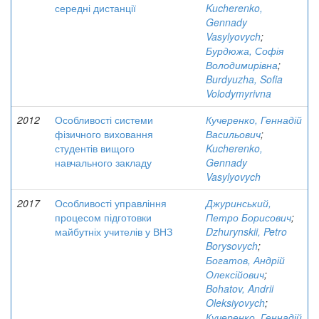
середні дистанції
Kucherenko,
Gennady
Vasylyovych
;
Бурдюжа, Софія
Володимирівна
;
Burdyuzha, Sofia
Volodymyrivna
2012
Особливості системи
Кучеренко, Геннадій
фізичного виховання
Васильович
;
студентів вищого
Kucherenko,
навчального закладу
Gennady
Vasylyovych
2017
Особливості управління
Джуринський,
процесом підготовки
Петро Борисович
;
майбутніх учителів у ВНЗ
Dzhurynskii, Petro
Borysovych
;
Богатов, Андрій
Олексійович
;
Bohatov, Andrii
Oleksiyovych
;
Кучеренко, Геннадій