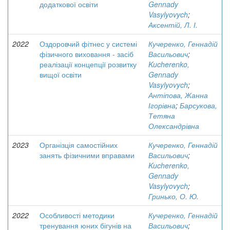
додаткової освіти
Gennady
Vasylyovych
;
Аксентій, Л. І.
2022
Оздоровчий фітнес у системі
Кучеренко, Геннадій
фізичного виховання - засіб
Васильович
;
реалізації концепції розвитку
Kucherenko,
вищої освіти
Gennady
Vasylyovych
;
Антіпова, Жанна
Ігорівна
;
Барсукова,
Тетяна
Олександрівна
2023
Організція самостійних
Кучеренко, Геннадій
занять фізичними вправами
Васильович
;
Kucherenko,
Gennady
Vasylyovych
;
Гринько, О. Ю.
2022
Особливості методики
Кучеренко, Геннадій
тренування юних бігунів на
Васильович
;