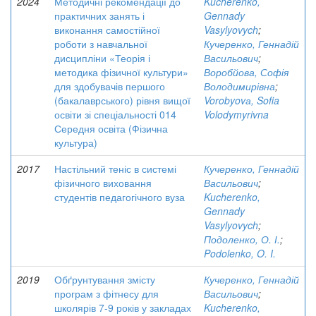
2024
Методичні рекомендації до
Kucherenko,
практичних занять і
Gennady
виконання самостійної
Vasylyovych
;
роботи з навчальної
Кучеренко, Геннадій
дисципліни «Теорія і
Васильович
;
методика фізичної культури»
Воробйова, Софія
для здобувачів першого
Володимирівна
;
(бакалаврського) рівня вищої
Vorobyovа, Sofia
освіти зі спеціальності 014
Volodymyrivna
Середня освіта (Фізична
культура)
2017
Настільний теніс в системі
Кучеренко, Геннадій
фізичного виховання
Васильович
;
студентів педагогічного вуза
Kucherenko,
Gennady
Vasylyovych
;
Подоленко, О. І.
;
Podolenko, O. I.
2019
Обґрунтування змісту
Кучеренко, Геннадій
програм з фітнесу для
Васильович
;
школярів 7-9 років у закладах
Kucherenko,