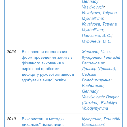
Gennady
Vasylyovych
;
Kovalyova, Tetyana
Mykhailivna
;
Kovalyova, Tetyana
Mykhailivna
;
Панченко, В. О.
;
Муринець, В. В.
2024
Визначення ефективних
Женьчао, Цзяо
;
форм проведення занять з
Кучеренко, Геннадій
фізичного виховання у
Васильович
;
вирішенні проблеми
Долгієр (Дразіна),
дефіциту рухової активності
Євдокія
здобувачів вищої освіти
Володимирівна
;
Kucherenko,
Gennady
Vasylyovych
;
Dolgіer
(Drazina), Еvdokіya
Volodymyrivna
2019
Використання методик
Кучеренко, Геннадій
дихальної гімнастики в
Васильович
;