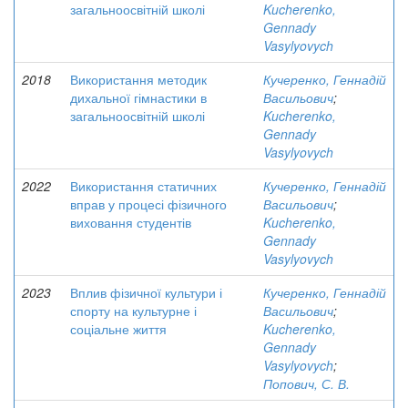
загальноосвітній школі
Kucherenko,
Gennady
Vasylyovych
2018
Використання методик
Кучеренко, Геннадій
дихальної гімнастики в
Васильович
;
загальноосвітній школі
Kucherenko,
Gennady
Vasylyovych
2022
Використання статичних
Кучеренко, Геннадій
вправ у процесі фізичного
Васильович
;
виховання студентів
Kucherenko,
Gennady
Vasylyovych
2023
Вплив фізичної культури і
Кучеренко, Геннадій
спорту на культурне і
Васильович
;
соціальне життя
Kucherenko,
Gennady
Vasylyovych
;
Попович, С. В.