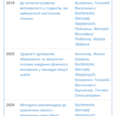
2018
До питання розвитку
Кучеренко, Геннадій
витривалості у студентів, які
Васильович
;
займаються настільним
Kucherenko,
тенісом
Gennady
Vasylyovych
;
Подгорна, Вікторія
Віталіївна
;
Podhorna, Victoria
Vitaliіvna
2023
Здоров'я здобувачів:
Антіпова, Жанна
збереження та зміцнення -
Ігорівна
;
головне завдання фізичного
Kucherenko,
виховання у закладах вищої
Gennady
освіти
Vasylyovych
;
Кучеренко, Геннадій
Васильович
;
Барсукова, Тетяна
Олександрівна
2024
Методичні рекомендації до
Kucherenko,
практичних занять і
Gennady
виконання самостійної
Vasylyovych
;