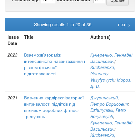
Showing results 1 to 20 of 35
next >
Issue
Title
Author(s)
Date
2023
Взаємозв'язок між
Кучеренко, Геннадій
інтенсивністю навантаження і
Васильович
;
рівнем фізичної
Kucherenko,
підготовленості
Gennady
Vasylyovych
;
Мороз,
Д. В.
2021
Вивчення кардіреспіраторної
Джуринський,
витривалості підлітків під
Петро Борисович
;
впливом аеробних фітнес-
Dzhurynskii, Petro
тренувань
Borysovych
;
Кучеренко, Геннадій
Васильович
;
Kucherenko,