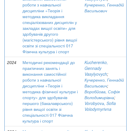
роботи з навчальної
Кучеренко, Геннадій
дисципліни «Теорія і
Васильович
методика викладання
спеціалізованих дисциплін у
закладах вищої освіти» для
здобувачів другого
(магістерського) рівня вищої
освіти зі спеціальності 017
Фізична культура і спорт
2024
Методичні рекомендації до
Kucherenko,
практичних занять і
Gennady
виконання самостійної
Vasylyovych
;
роботи з навчальної
Кучеренко, Геннадій
дисципліни «Теорія і
Васильович
;
методика фізичної культури і
Воробйова, Софія
спорту» для здобувачів
Володимирівна
;
першого (бакалаврського)
Vorobyovа, Sofia
рівня вищої освіти зі
Volodymyrivna
спеціальності 017 Фізична
культура і спорт