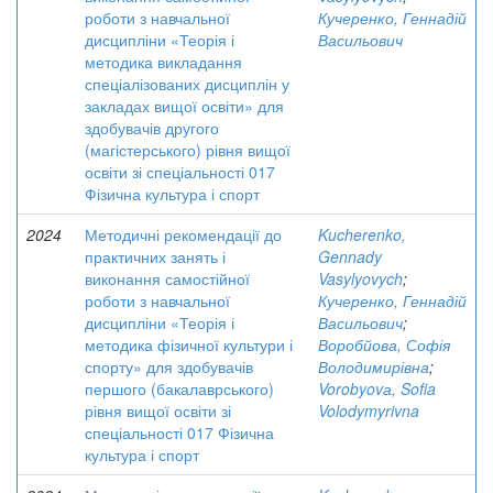
роботи з навчальної
Кучеренко, Геннадій
дисципліни «Теорія і
Васильович
методика викладання
спеціалізованих дисциплін у
закладах вищої освіти» для
здобувачів другого
(магістерського) рівня вищої
освіти зі спеціальності 017
Фізична культура і спорт
2024
Методичні рекомендації до
Kucherenko,
практичних занять і
Gennady
виконання самостійної
Vasylyovych
;
роботи з навчальної
Кучеренко, Геннадій
дисципліни «Теорія і
Васильович
;
методика фізичної культури і
Воробйова, Софія
спорту» для здобувачів
Володимирівна
;
першого (бакалаврського)
Vorobyovа, Sofia
рівня вищої освіти зі
Volodymyrivna
спеціальності 017 Фізична
культура і спорт