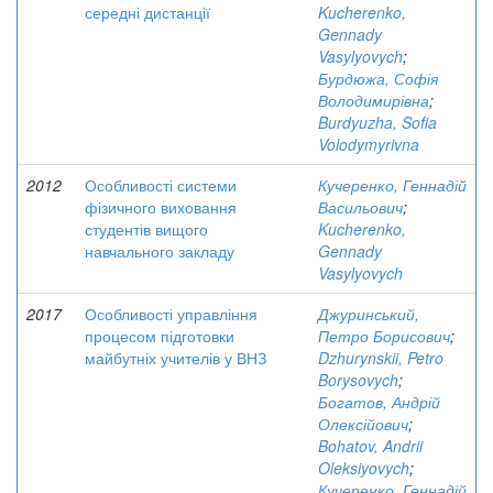
середні дистанції
Kucherenko,
Gennady
Vasylyovych
;
Бурдюжа, Софія
Володимирівна
;
Burdyuzha, Sofia
Volodymyrivna
2012
Особливості системи
Кучеренко, Геннадій
фізичного виховання
Васильович
;
студентів вищого
Kucherenko,
навчального закладу
Gennady
Vasylyovych
2017
Особливості управління
Джуринський,
процесом підготовки
Петро Борисович
;
майбутніх учителів у ВНЗ
Dzhurynskii, Petro
Borysovych
;
Богатов, Андрій
Олексійович
;
Bohatov, Andrii
Oleksiyovych
;
Кучеренко, Геннадій