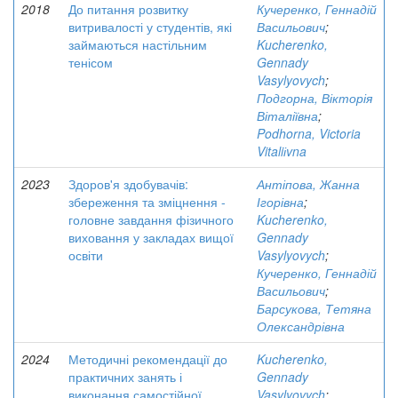
2018
До питання розвитку
Кучеренко, Геннадій
витривалості у студентів, які
Васильович
;
займаються настільним
Kucherenko,
тенісом
Gennady
Vasylyovych
;
Подгорна, Вікторія
Віталіївна
;
Podhorna, Victoria
Vitaliіvna
2023
Здоров'я здобувачів:
Антіпова, Жанна
збереження та зміцнення -
Ігорівна
;
головне завдання фізичного
Kucherenko,
виховання у закладах вищої
Gennady
освіти
Vasylyovych
;
Кучеренко, Геннадій
Васильович
;
Барсукова, Тетяна
Олександрівна
2024
Методичні рекомендації до
Kucherenko,
практичних занять і
Gennady
виконання самостійної
Vasylyovych
;