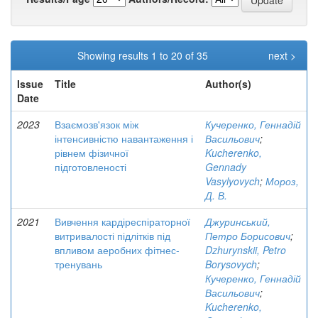
Showing results 1 to 20 of 35
next >
Issue
Title
Author(s)
Date
2023
Взаємозв'язок між
Кучеренко, Геннадій
інтенсивністю навантаження і
Васильович
;
рівнем фізичної
Kucherenko,
підготовленості
Gennady
Vasylyovych
;
Мороз,
Д. В.
2021
Вивчення кардіреспіраторної
Джуринський,
витривалості підлітків під
Петро Борисович
;
впливом аеробних фітнес-
Dzhurynskii, Petro
тренувань
Borysovych
;
Кучеренко, Геннадій
Васильович
;
Kucherenko,