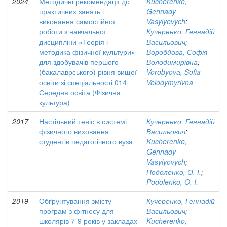
2024
Методичні рекомендації до
Kucherenko,
практичних занять і
Gennady
виконання самостійної
Vasylyovych
;
роботи з навчальної
Кучеренко, Геннадій
дисципліни «Теорія і
Васильович
;
методика фізичної культури»
Воробйова, Софія
для здобувачів першого
Володимирівна
;
(бакалаврського) рівня вищої
Vorobyovа, Sofia
освіти зі спеціальності 014
Volodymyrivna
Середня освіта (Фізична
культура)
2017
Настільний теніс в системі
Кучеренко, Геннадій
фізичного виховання
Васильович
;
студентів педагогічного вуза
Kucherenko,
Gennady
Vasylyovych
;
Подоленко, О. І.
;
Podolenko, O. I.
2019
Обґрунтування змісту
Кучеренко, Геннадій
програм з фітнесу для
Васильович
;
школярів 7-9 років у закладах
Kucherenko,