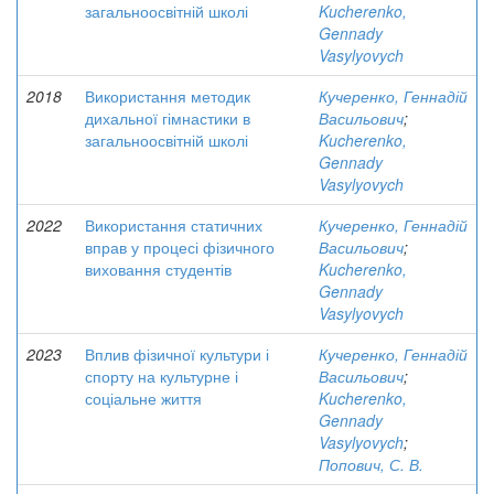
загальноосвітній школі
Kucherenko,
Gennady
Vasylyovych
2018
Використання методик
Кучеренко, Геннадій
дихальної гімнастики в
Васильович
;
загальноосвітній школі
Kucherenko,
Gennady
Vasylyovych
2022
Використання статичних
Кучеренко, Геннадій
вправ у процесі фізичного
Васильович
;
виховання студентів
Kucherenko,
Gennady
Vasylyovych
2023
Вплив фізичної культури і
Кучеренко, Геннадій
спорту на культурне і
Васильович
;
соціальне життя
Kucherenko,
Gennady
Vasylyovych
;
Попович, С. В.