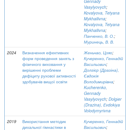
Gennady
Vasylyovych
;
Kovalyova, Tetyana
Mykhailivna
;
Kovalyova, Tetyana
Mykhailivna
;
Панченко, В. О.
;
Муринець, В. В.
2024
Визначення ефективних
Женьчао, Цзяо
;
форм проведення занять з
Кучеренко, Геннадій
фізичного виховання у
Васильович
;
вирішенні проблеми
Долгієр (Дразіна),
дефіциту рухової активності
Євдокія
здобувачів вищої освіти
Володимирівна
;
Kucherenko,
Gennady
Vasylyovych
;
Dolgіer
(Drazina), Еvdokіya
Volodymyrivna
2019
Використання методик
Кучеренко, Геннадій
дихальної гімнастики в
Васильович
;