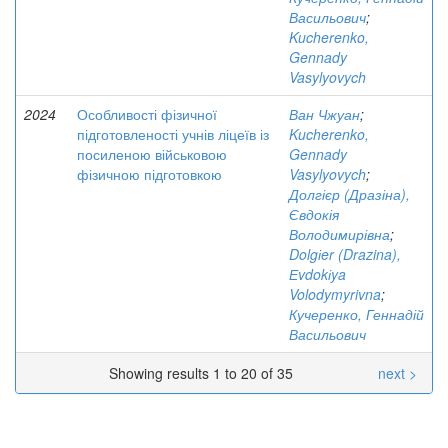
Васильович
;
Kucherenko,
Gennady
Vasylyovych
2024
Особливості фізичної
Ван Чжуан
;
підготовленості учнів ліцеїв із
Kucherenko,
посиленою військовою
Gennady
фізичною підготовкою
Vasylyovych
;
Долгієр (Дразіна),
Євдокія
Володимирівна
;
Dolgіer (Drazina),
Еvdokіya
Volodymyrivna
;
Кучеренко, Геннадій
Васильович
Showing results 1 to 20 of 35
next >