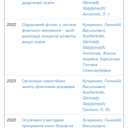
додаткової освіти
Gennady
Vasylyovych
;
Аксентій, Л. І.
2022
Оздоровчий фітнес у системі
Кучеренко, Геннадій
фізичного виховання - засіб
Васильович
;
реалізації концепції розвитку
Kucherenko,
вищої освіти
Gennady
Vasylyovych
;
Антіпова, Жанна
Ігорівна
;
Барсукова,
Тетяна
Олександрівна
2023
Організція самостійних
Кучеренко, Геннадій
занять фізичними вправами
Васильович
;
Kucherenko,
Gennady
Vasylyovych
;
Гринько, О. Ю.
2022
Особливості методики
Кучеренко, Геннадій
тренування юних бігунів на
Васильович
;