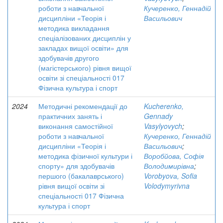
роботи з навчальної
Кучеренко, Геннадій
дисципліни «Теорія і
Васильович
методика викладання
спеціалізованих дисциплін у
закладах вищої освіти» для
здобувачів другого
(магістерського) рівня вищої
освіти зі спеціальності 017
Фізична культура і спорт
2024
Методичні рекомендації до
Kucherenko,
практичних занять і
Gennady
виконання самостійної
Vasylyovych
;
роботи з навчальної
Кучеренко, Геннадій
дисципліни «Теорія і
Васильович
;
методика фізичної культури і
Воробйова, Софія
спорту» для здобувачів
Володимирівна
;
першого (бакалаврського)
Vorobyovа, Sofia
рівня вищої освіти зі
Volodymyrivna
спеціальності 017 Фізична
культура і спорт