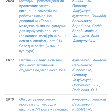
2024
Методичні рекомендації до
Kucherenko,
практичних занять і
Gennady
виконання самостійної
Vasylyovych
;
роботи з навчальної
Кучеренко, Геннадій
дисципліни «Теорія і
Васильович
;
методика фізичної культури»
Воробйова, Софія
для здобувачів першого
Володимирівна
;
(бакалаврського) рівня вищої
Vorobyovа, Sofia
освіти зі спеціальності 014
Volodymyrivna
Середня освіта (Фізична
культура)
2017
Настільний теніс в системі
Кучеренко, Геннадій
фізичного виховання
Васильович
;
студентів педагогічного вуза
Kucherenko,
Gennady
Vasylyovych
;
Подоленко, О. І.
;
Podolenko, O. I.
2019
Обґрунтування змісту
Кучеренко, Геннадій
програм з фітнесу для
Васильович
;
школярів 7-9 років у закладах
Kucherenko,