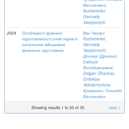
Васильович
;
Kucherenko,
Gennady
Vasylyovych
2024
Особливості фізичної
Ван Чжуан
;
підготовленості учнів ліцеїв із
Kucherenko,
посиленою військовою
Gennady
фізичною підготовкою
Vasylyovych
;
Долгієр (Дразіна),
Євдокія
Володимирівна
;
Dolgіer (Drazina),
Еvdokіya
Volodymyrivna
;
Кучеренко, Геннадій
Васильович
Showing results 1 to 20 of 35
next >