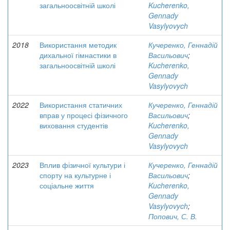
загальноосвітній школі
Kucherenko,
Gennady
Vasylyovych
2018
Використання методик
Кучеренко, Геннадій
дихальної гімнастики в
Васильович
;
загальноосвітній школі
Kucherenko,
Gennady
Vasylyovych
2022
Використання статичних
Кучеренко, Геннадій
вправ у процесі фізичного
Васильович
;
виховання студентів
Kucherenko,
Gennady
Vasylyovych
2023
Вплив фізичної культури і
Кучеренко, Геннадій
спорту на культурне і
Васильович
;
соціальне життя
Kucherenko,
Gennady
Vasylyovych
;
Попович, С. В.