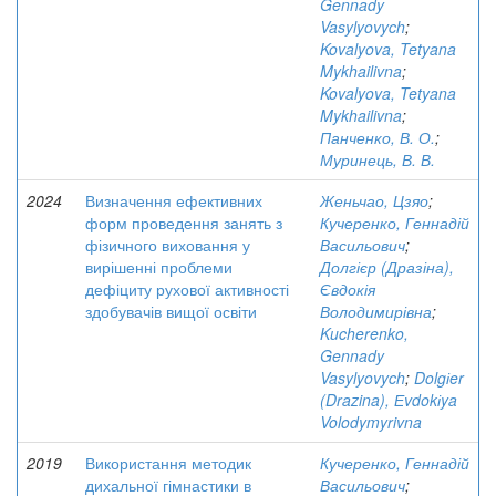
Gennady
Vasylyovych
;
Kovalyova, Tetyana
Mykhailivna
;
Kovalyova, Tetyana
Mykhailivna
;
Панченко, В. О.
;
Муринець, В. В.
2024
Визначення ефективних
Женьчао, Цзяо
;
форм проведення занять з
Кучеренко, Геннадій
фізичного виховання у
Васильович
;
вирішенні проблеми
Долгієр (Дразіна),
дефіциту рухової активності
Євдокія
здобувачів вищої освіти
Володимирівна
;
Kucherenko,
Gennady
Vasylyovych
;
Dolgіer
(Drazina), Еvdokіya
Volodymyrivna
2019
Використання методик
Кучеренко, Геннадій
дихальної гімнастики в
Васильович
;