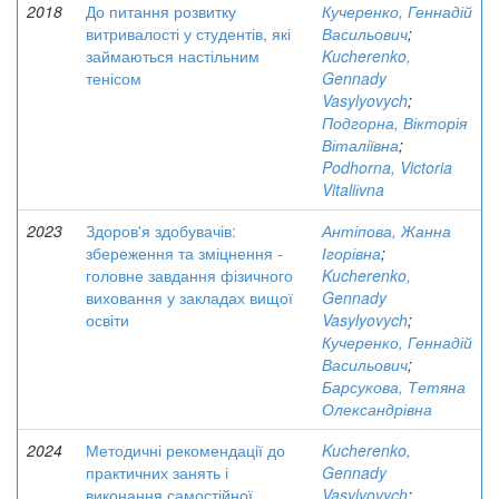
2018
До питання розвитку
Кучеренко, Геннадій
витривалості у студентів, які
Васильович
;
займаються настільним
Kucherenko,
тенісом
Gennady
Vasylyovych
;
Подгорна, Вікторія
Віталіївна
;
Podhorna, Victoria
Vitaliіvna
2023
Здоров'я здобувачів:
Антіпова, Жанна
збереження та зміцнення -
Ігорівна
;
головне завдання фізичного
Kucherenko,
виховання у закладах вищої
Gennady
освіти
Vasylyovych
;
Кучеренко, Геннадій
Васильович
;
Барсукова, Тетяна
Олександрівна
2024
Методичні рекомендації до
Kucherenko,
практичних занять і
Gennady
виконання самостійної
Vasylyovych
;