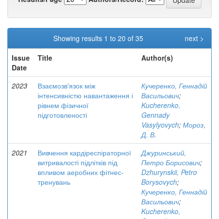
Showing results 1 to 20 of 35
next >
Issue
Title
Author(s)
Date
2023
Взаємозв'язок між
Кучеренко, Геннадій
інтенсивністю навантаження і
Васильович
;
рівнем фізичної
Kucherenko,
підготовленості
Gennady
Vasylyovych
;
Мороз,
Д. В.
2021
Вивчення кардіреспіраторної
Джуринський,
витривалості підлітків під
Петро Борисович
;
впливом аеробних фітнес-
Dzhurynskii, Petro
тренувань
Borysovych
;
Кучеренко, Геннадій
Васильович
;
Kucherenko,