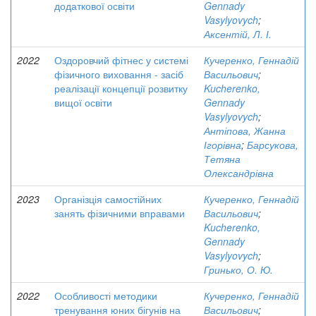
додаткової освіти
Gennady
Vasylyovych
;
Аксентій, Л. І.
2022
Оздоровчий фітнес у системі
Кучеренко, Геннадій
фізичного виховання - засіб
Васильович
;
реалізації концепції розвитку
Kucherenko,
вищої освіти
Gennady
Vasylyovych
;
Антіпова, Жанна
Ігорівна
;
Барсукова,
Тетяна
Олександрівна
2023
Організція самостійних
Кучеренко, Геннадій
занять фізичними вправами
Васильович
;
Kucherenko,
Gennady
Vasylyovych
;
Гринько, О. Ю.
2022
Особливості методики
Кучеренко, Геннадій
тренування юних бігунів на
Васильович
;