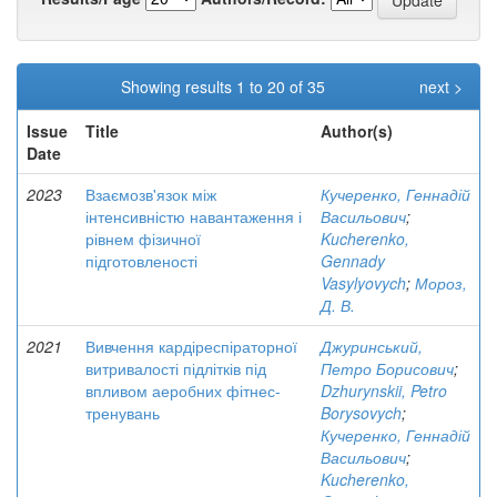
Showing results 1 to 20 of 35
next >
Issue
Title
Author(s)
Date
2023
Взаємозв'язок між
Кучеренко, Геннадій
інтенсивністю навантаження і
Васильович
;
рівнем фізичної
Kucherenko,
підготовленості
Gennady
Vasylyovych
;
Мороз,
Д. В.
2021
Вивчення кардіреспіраторної
Джуринський,
витривалості підлітків під
Петро Борисович
;
впливом аеробних фітнес-
Dzhurynskii, Petro
тренувань
Borysovych
;
Кучеренко, Геннадій
Васильович
;
Kucherenko,