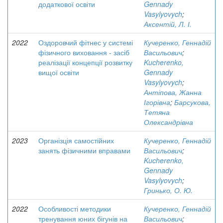
додаткової освіти
Gennady
Vasylyovych
;
Аксентій, Л. І.
2022
Оздоровчий фітнес у системі
Кучеренко, Геннадій
фізичного виховання - засіб
Васильович
;
реалізації концепції розвитку
Kucherenko,
вищої освіти
Gennady
Vasylyovych
;
Антіпова, Жанна
Ігорівна
;
Барсукова,
Тетяна
Олександрівна
2023
Організція самостійних
Кучеренко, Геннадій
занять фізичними вправами
Васильович
;
Kucherenko,
Gennady
Vasylyovych
;
Гринько, О. Ю.
2022
Особливості методики
Кучеренко, Геннадій
тренування юних бігунів на
Васильович
;