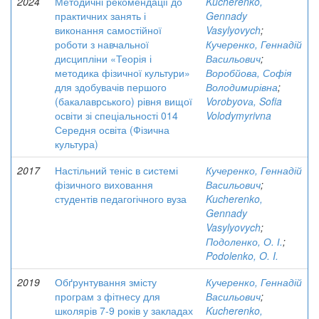
2024
Методичні рекомендації до
Kucherenko,
практичних занять і
Gennady
виконання самостійної
Vasylyovych
;
роботи з навчальної
Кучеренко, Геннадій
дисципліни «Теорія і
Васильович
;
методика фізичної культури»
Воробйова, Софія
для здобувачів першого
Володимирівна
;
(бакалаврського) рівня вищої
Vorobyovа, Sofia
освіти зі спеціальності 014
Volodymyrivna
Середня освіта (Фізична
культура)
2017
Настільний теніс в системі
Кучеренко, Геннадій
фізичного виховання
Васильович
;
студентів педагогічного вуза
Kucherenko,
Gennady
Vasylyovych
;
Подоленко, О. І.
;
Podolenko, O. I.
2019
Обґрунтування змісту
Кучеренко, Геннадій
програм з фітнесу для
Васильович
;
школярів 7-9 років у закладах
Kucherenko,