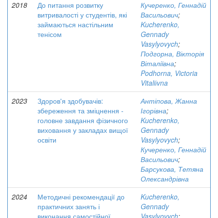
2018
До питання розвитку
Кучеренко, Геннадій
витривалості у студентів, які
Васильович
;
займаються настільним
Kucherenko,
тенісом
Gennady
Vasylyovych
;
Подгорна, Вікторія
Віталіївна
;
Podhorna, Victoria
Vitaliіvna
2023
Здоров'я здобувачів:
Антіпова, Жанна
збереження та зміцнення -
Ігорівна
;
головне завдання фізичного
Kucherenko,
виховання у закладах вищої
Gennady
освіти
Vasylyovych
;
Кучеренко, Геннадій
Васильович
;
Барсукова, Тетяна
Олександрівна
2024
Методичні рекомендації до
Kucherenko,
практичних занять і
Gennady
виконання самостійної
Vasylyovych
;