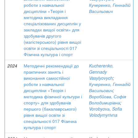
роботи з навчальної
Кучеренко, Геннадій
дисципліни «Теорія і
Васильович
методика викладання
спеціалізованих дисциплін у
закладах вищої освіти» для
здобувачів другого
(магістерського) рівня вищої
освіти зі спеціальності 017
Фізична культура і спорт
2024
Методичні рекомендації до
Kucherenko,
практичних занять і
Gennady
виконання самостійної
Vasylyovych
;
роботи з навчальної
Кучеренко, Геннадій
дисципліни «Теорія і
Васильович
;
методика фізичної культури і
Воробйова, Софія
спорту» для здобувачів
Володимирівна
;
першого (бакалаврського)
Vorobyovа, Sofia
рівня вищої освіти зі
Volodymyrivna
спеціальності 017 Фізична
культура і спорт