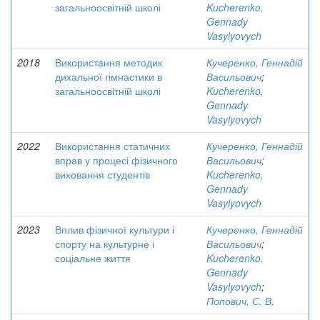
загальноосвітній школі
Kucherenko,
Gennady
Vasylyovych
2018
Використання методик
Кучеренко, Геннадій
дихальної гімнастики в
Васильович
;
загальноосвітній школі
Kucherenko,
Gennady
Vasylyovych
2022
Використання статичних
Кучеренко, Геннадій
вправ у процесі фізичного
Васильович
;
виховання студентів
Kucherenko,
Gennady
Vasylyovych
2023
Вплив фізичної культури і
Кучеренко, Геннадій
спорту на культурне і
Васильович
;
соціальне життя
Kucherenko,
Gennady
Vasylyovych
;
Попович, С. В.