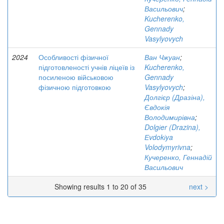
Васильович
;
Kucherenko,
Gennady
Vasylyovych
2024
Особливості фізичної
Ван Чжуан
;
підготовленості учнів ліцеїв із
Kucherenko,
посиленою військовою
Gennady
фізичною підготовкою
Vasylyovych
;
Долгієр (Дразіна),
Євдокія
Володимирівна
;
Dolgіer (Drazina),
Еvdokіya
Volodymyrivna
;
Кучеренко, Геннадій
Васильович
Showing results 1 to 20 of 35
next >