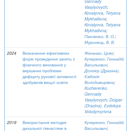
Gennady
Vasylyovych
;
Kovalyova, Tetyana
Mykhailivna
;
Kovalyova, Tetyana
Mykhailivna
;
Панченко, В. О.
;
Муринець, В. В.
2024
Визначення ефективних
Женьчао, Цзяо
;
форм проведення занять з
Кучеренко, Геннадій
фізичного виховання у
Васильович
;
вирішенні проблеми
Долгієр (Дразіна),
дефіциту рухової активності
Євдокія
здобувачів вищої освіти
Володимирівна
;
Kucherenko,
Gennady
Vasylyovych
;
Dolgіer
(Drazina), Еvdokіya
Volodymyrivna
2019
Використання методик
Кучеренко, Геннадій
дихальної гімнастики в
Васильович
;