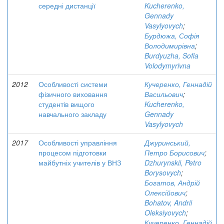
середні дистанції
Kucherenko,
Gennady
Vasylyovych
;
Бурдюжа, Софія
Володимирівна
;
Burdyuzha, Sofia
Volodymyrivna
2012
Особливості системи
Кучеренко, Геннадій
фізичного виховання
Васильович
;
студентів вищого
Kucherenko,
навчального закладу
Gennady
Vasylyovych
2017
Особливості управління
Джуринський,
процесом підготовки
Петро Борисович
;
майбутніх учителів у ВНЗ
Dzhurynskii, Petro
Borysovych
;
Богатов, Андрій
Олексійович
;
Bohatov, Andrii
Oleksiyovych
;
Кучеренко, Геннадій