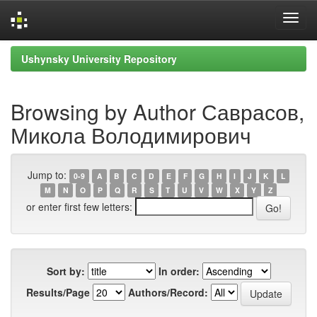
Skip
Ushynsky University Repository
navigation
Browsing by Author Саврасов,
Микола Володимирович
Jump to:
0-9
A
B
C
D
E
F
G
H
I
J
K
L
M
N
O
P
Q
R
S
T
U
V
W
X
Y
Z
or enter first few letters:
Sort by:
In order:
Results/Page
Authors/Record: