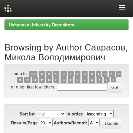
Skip
Ushynsky University Repository
navigation
Browsing by Author Саврасов,
Микола Володимирович
Jump to:
0-9
A
B
C
D
E
F
G
H
I
J
K
L
M
N
O
P
Q
R
S
T
U
V
W
X
Y
Z
or enter first few letters:
Sort by:
In order:
Results/Page
Authors/Record: