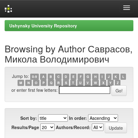
Skip
Ushynsky University Repository
navigation
Browsing by Author Саврасов,
Микола Володимирович
Jump to:
0-9
A
B
C
D
E
F
G
H
I
J
K
L
M
N
O
P
Q
R
S
T
U
V
W
X
Y
Z
or enter first few letters:
Sort by:
In order:
Results/Page
Authors/Record: