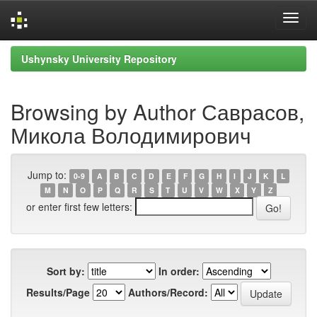
Skip
Ushynsky University Repository
navigation
Browsing by Author Саврасов,
Микола Володимирович
Jump to:
0-9
A
B
C
D
E
F
G
H
I
J
K
L
M
N
O
P
Q
R
S
T
U
V
W
X
Y
Z
or enter first few letters:
Sort by:
In order:
Results/Page
Authors/Record: