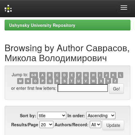
Skip
Ushynsky University Repository
navigation
Browsing by Author Саврасов,
Микола Володимирович
Jump to:
0-9
A
B
C
D
E
F
G
H
I
J
K
L
M
N
O
P
Q
R
S
T
U
V
W
X
Y
Z
or enter first few letters:
Sort by:
In order:
Results/Page
Authors/Record: